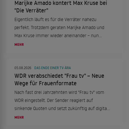
Marijke Amado kontert Max Kruse bei
"Die Verräter"
Eigentlich läuft es für die Verräter nahezu
perfekt. Trotzdem geraten Marijke Amado und
Max Kruse immer wieder aneinander – nun
schießt sie zurück.
MEHR
05.08.2026
DAS ENDE EINER TV-ÄRA
WDR verabschiedet "Frau tv" – Neue
Wege für Frauenformate
Nach fast drei Jahrzehnten wird "Frau tv" vom
WDR eingestellt. Der Sender reagiert auf
sinkende Quoten und setzt zukünftig auf digitale
Formate, um Frauenrechte und Emanzipation
MEHR
auf neuen Wegen zu thematisieren.