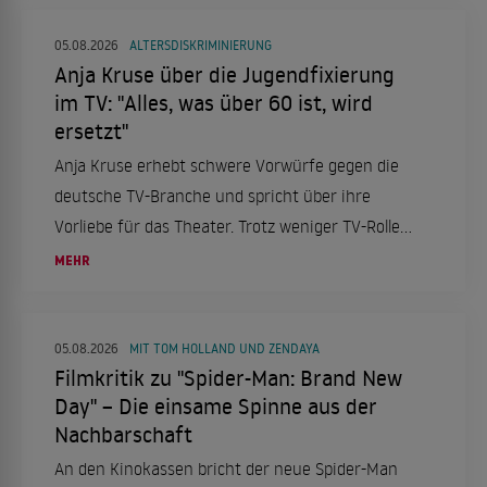
besonderen Frau an seiner Seite.
05.08.2026
ALTERSDISKRIMINIERUNG
Anja Kruse über die Jugendfixierung
im TV: "Alles, was über 60 ist, wird
ersetzt"
Anja Kruse erhebt schwere Vorwürfe gegen die
deutsche TV-Branche und spricht über ihre
Vorliebe für das Theater. Trotz weniger TV-Rollen
bleibt sie aktiv und engagiert.
MEHR
05.08.2026
MIT TOM HOLLAND UND ZENDAYA
Filmkritik zu "Spider-Man: Brand New
Day" – Die einsame Spinne aus der
Nachbarschaft
An den Kinokassen bricht der neue Spider-Man