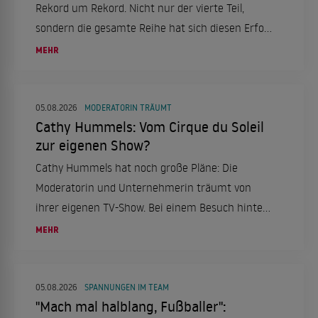
Rekord um Rekord. Nicht nur der vierte Teil,
sondern die gesamte Reihe hat sich diesen Erfolg
mehr als verdient. Eine Filmkritik.
MEHR
05.08.2026
MODERATORIN TRÄUMT
Cathy Hummels: Vom Cirque du Soleil
zur eigenen Show?
Cathy Hummels hat noch große Pläne: Die
Moderatorin und Unternehmerin träumt von
ihrer eigenen TV-Show. Bei einem Besuch hinter
den Kulissen des "Cirque du Soleil" in Berlin
MEHR
verriet sie ihre Ambitionen und sprach über ihre
Erfahrungen bei "Die Verräter".
05.08.2026
SPANNUNGEN IM TEAM
"Mach mal halblang, Fußballer":