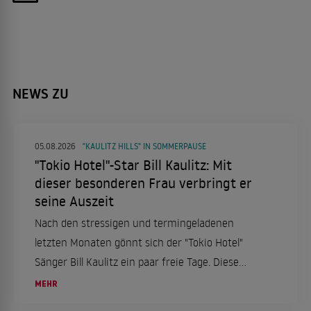
NEWS ZU
05.08.2026
"KAULITZ HILLS" IN SOMMERPAUSE
"Tokio Hotel"-Star Bill Kaulitz: Mit
dieser besonderen Frau verbringt er
seine Auszeit
Nach den stressigen und termingeladenen
letzten Monaten gönnt sich der "Tokio Hotel"
Sänger Bill Kaulitz ein paar freie Tage. Diese
verbringt er in Italien, genauer gesagt in Rom.
MEHR
Das aber nicht alleine, sondern mit einer ganz