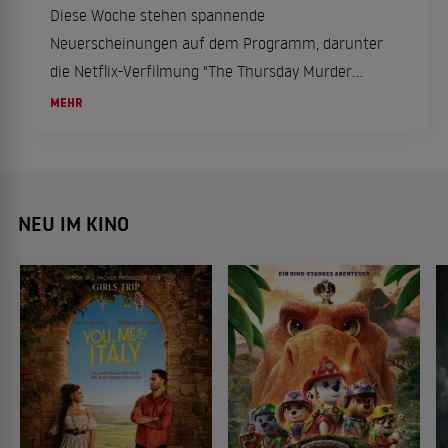
Diese Woche stehen spannende
Neuerscheinungen auf dem Programm, darunter
die Netflix-Verfilmung "The Thursday Murder
Club", die Satire "Mountainhead" auf WOW und
MEHR
Marvels "Thunderbolts" auf Disney+.
NEU IM KINO