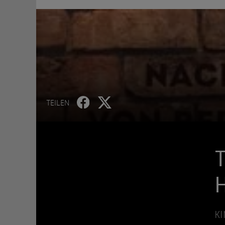
TEILEN
T
KI