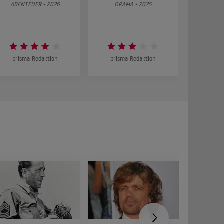
g
ABENTEUER • 2026
DRAMA • 2025
DOKUMENT
prisma-Redaktion
prisma-Redaktion
prism