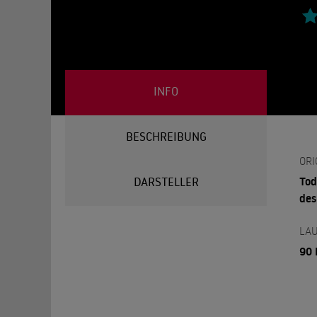
INFO
BESCHREIBUNG
ORI
Tod
DARSTELLER
des
LAU
90 