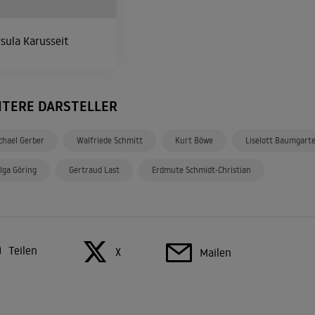
sula Karusseit
ITERE DARSTELLER
chael Gerber
Walfriede Schmitt
Kurt Böwe
Liselott Baumgart
lga Göring
Gertraud Last
Erdmute Schmidt-Christian
Teilen
X
Mailen