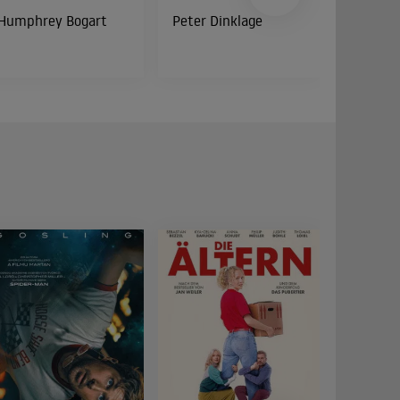
Humphrey Bogart
Peter Dinklage
Bud Spe