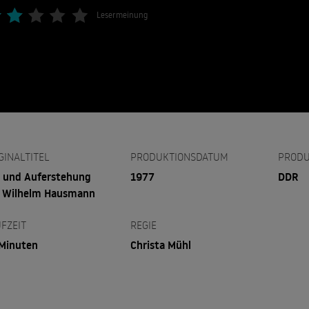
Lesermeinung
GINALTITEL
PRODUKTIONSDATUM
PRODU
 und Auferstehung
1977
DDR
 Wilhelm Hausmann
FZEIT
REGIE
Minuten
Christa Mühl