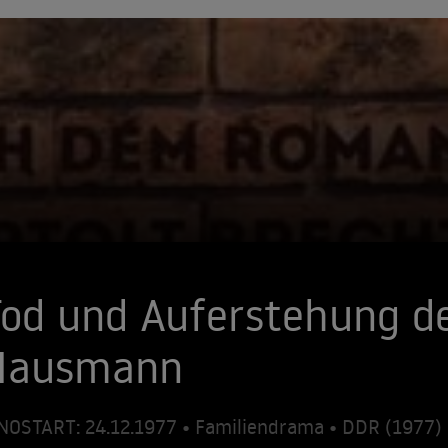
od und Auferstehung d
Hausmann
NOSTART: 24.12.1977 • Familiendrama • DDR (1977)