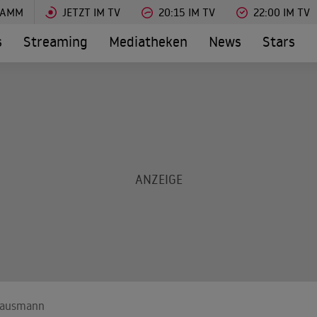
RAMM
JETZT IM TV
20:15 IM TV
22:00 IM TV
s
Streaming
Mediatheken
News
Stars
 Hausmann