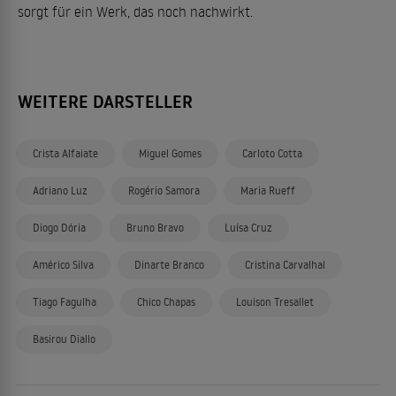
sorgt für ein Werk, das noch nachwirkt.
WEITERE DARSTELLER
Crista Alfaiate
Miguel Gomes
Carloto Cotta
Adriano Luz
Rogério Samora
Maria Rueff
Diogo Dória
Bruno Bravo
Luísa Cruz
Américo Silva
Dinarte Branco
Cristina Carvalhal
Tiago Fagulha
Chico Chapas
Louison Tresallet
Basirou Diallo