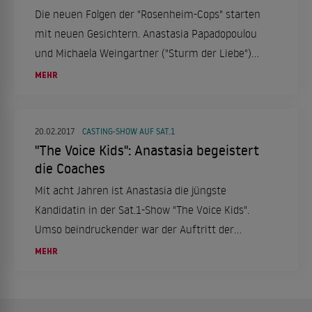
Die neuen Folgen der "Rosenheim-Cops" starten
mit neuen Gesichtern. Anastasia Papadopoulou
und Michaela Weingartner ("Sturm der Liebe")
treten ihren Dienst in der beliebten
MEHR
oberbayerischen TV-Mordkommission an.
20.02.2017
CASTING-SHOW AUF SAT.1
"The Voice Kids": Anastasia begeistert
die Coaches
Mit acht Jahren ist Anastasia die jüngste
Kandidatin in der Sat.1-Show "The Voice Kids".
Umso beindruckender war der Auftritt der
Augsburgerin, die alle Coaches in nur wenigen
MEHR
Sekunden von ihrem Talent überzeugen konnte.