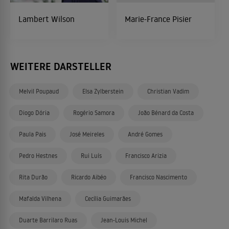
Lambert Wilson
Marie-France Pisier
WEITERE DARSTELLER
Melvil Poupaud
Elsa Zylberstein
Christian Vadim
Diogo Dória
Rogério Samora
João Bénard da Costa
Paula Pais
José Meireles
André Gomes
Pedro Hestnes
Rui Luís
Francisco Arizia
Rita Durão
Ricardo Aibéo
Francisco Nascimento
Mafalda Vilhena
Cecília Guimarães
Duarte Barrilaro Ruas
Jean-Louis Michel