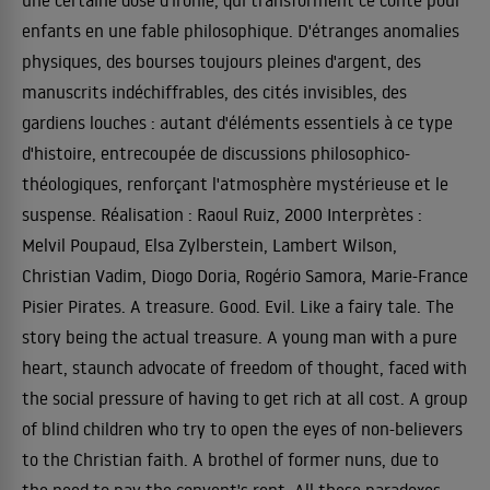
une certaine dose d'ironie, qui transforment ce conte pour
enfants en une fable philosophique. D'étranges anomalies
physiques, des bourses toujours pleines d'argent, des
manuscrits indéchiffrables, des cités invisibles, des
gardiens louches : autant d'éléments essentiels à ce type
d'histoire, entrecoupée de discussions philosophico-
théologiques, renforçant l'atmosphère mystérieuse et le
suspense. Réalisation : Raoul Ruiz, 2000 Interprètes :
Melvil Poupaud, Elsa Zylberstein, Lambert Wilson,
Christian Vadim, Diogo Doria, Rogério Samora, Marie-France
Pisier Pirates. A treasure. Good. Evil. Like a fairy tale. The
story being the actual treasure. A young man with a pure
heart, staunch advocate of freedom of thought, faced with
the social pressure of having to get rich at all cost. A group
of blind children who try to open the eyes of non-believers
to the Christian faith. A brothel of former nuns, due to