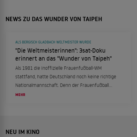
NEWS ZU DAS WUNDER VON TAIPEH
ALS BERGISCH GLADBACH WELTMEISTER WURDE
"Die Weltmeisterinnen": 3sat-Doku
erinnert an das "Wunder von Taipeh"
Als 1981 die inoffizielle Frauenfußball-WM
stattfand, hatte Deutschland noch keine richtige
Nationalmannschaft. Denn der Frauenfußball
war hierzulande lange verpönt. Kurzerhand
MEHR
sprang der deutsche Meister Bergisch Gladbach
ein.
NEU IM KINO