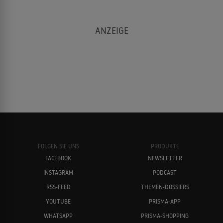
FOLGEN SIE UNS
PRODUKTE
FACEBOOK
NEWSLETTER
INSTAGRAM
PODCAST
RSS-FEED
THEMEN-DOSSIERS
YOUTUBE
PRISMA-APP
WHATSAPP
PRISMA-SHOPPING