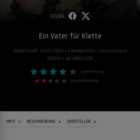
TEILEN
Ein Vater für Klette
KINOSTART: 07.07.2003 • Familienfilm • Deutschland
(2003) • 90 MINUTEN
Lesermeinung
prisma-Redaktion
INFO
BESCHREIBUNG
DARSTELLER