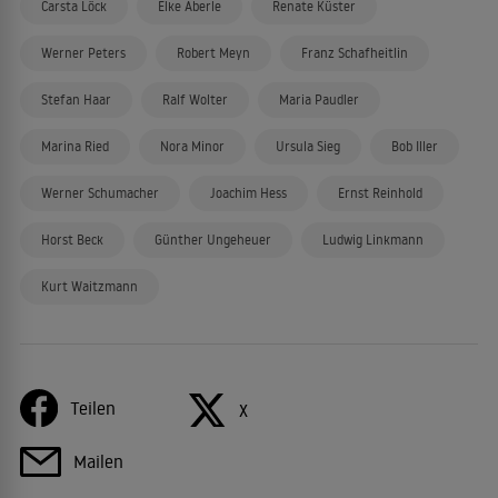
Carsta Löck
Elke Aberle
Renate Küster
Werner Peters
Robert Meyn
Franz Schafheitlin
Stefan Haar
Ralf Wolter
Maria Paudler
Marina Ried
Nora Minor
Ursula Sieg
Bob Iller
Werner Schumacher
Joachim Hess
Ernst Reinhold
Horst Beck
Günther Ungeheuer
Ludwig Linkmann
Kurt Waitzmann
Teilen
X
Mailen