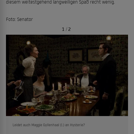
diesem weitestgehend langweiligen Spaß recht wenig.
Foto: Senator
1
/
2
Leidet auch Maggie Gyllenhaal (l.) an Hysterie?