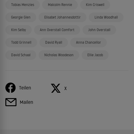
Tobias Menzies
Malcolm Rennie
Kim Criswell
Georgie Glen
Elisabet Johannesdottir
Linda Woodhall
Kim Selby
Ann Overstall Comfort
John Overstall
Todd Grinnell
David Ryall
Anna Chancellor
David Schaal
Nicholas Woodeson
Ellie Jacob
Teilen
X
Mailen