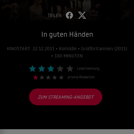
TEILEN
In guten Händen
KINOSTART: 22.12.2011 • Komödie • Großbritannien (2011)
• 100 MINUTEN
Lesermeinung
prisma-Redaktion
ZUM STREAMING-ANGEBOT