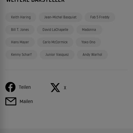
Keith Haring
Jean-Michel Basquiat
Fab 5 Freddy
Bill T. Jones
David LaChapelle
Madonna
Hans Mayer
Carlo McCormick
Yoko Ono
Kenny Scharf
Junior Vasquez
Andy Warhol
Teilen
X
Mailen