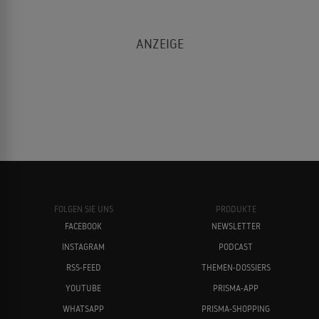
FOLGEN SIE UNS
PRODUKTE
FACEBOOK
NEWSLETTER
INSTAGRAM
PODCAST
RSS-FEED
THEMEN-DOSSIERS
YOUTUBE
PRISMA-APP
WHATSAPP
PRISMA-SHOPPING