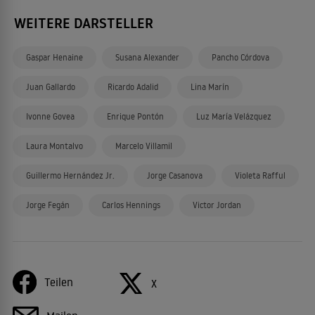
WEITERE DARSTELLER
Gaspar Henaine
Susana Alexander
Pancho Córdova
Juan Gallardo
Ricardo Adalid
Lina Marín
Ivonne Govea
Enrique Pontón
Luz María Velázquez
Laura Montalvo
Marcelo Villamil
Guillermo Hernández Jr.
Jorge Casanova
Violeta Rafful
Jorge Fegán
Carlos Hennings
Victor Jordan
Teilen
X