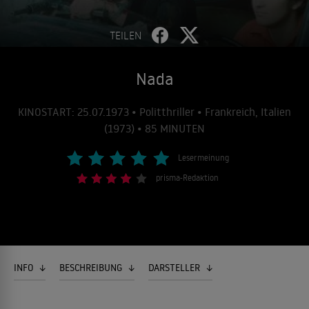
TEILEN
Nada
KINOSTART: 25.07.1973 • Politthriller • Frankreich, Italien
(1973) • 85 MINUTEN
Lesermeinung
prisma-Redaktion
INFO
BESCHREIBUNG
DARSTELLER