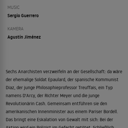
MUSIC
Sergio Guerrero
KAMERA
Agustín Jiménez
Sechs Anarchisten verzweifeln an der Gesellschaft: da wäre
der ehemalige Soldat Epaulard, der spanische Kommunist
Diaz, der junge Philosophieprofessor Treuffais, ein Typ
namens D'Arcy, der Richter Meyer und die junge
Revolutionärin Cash. Gemeinsam entführen sie den
amerikanischen Innenminister aus einem Pariser Bordell.
Das bringt eine Eskalation von Gewalt mit sich: Bei der
Aktion wird ein Polizist im Gefecht getötet. Schließlich