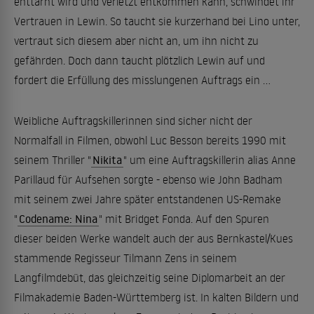
enttarnt wird und verletzt entkommen kann, schwindet ihr
Vertrauen in Lewin. So taucht sie kurzerhand bei Lino unter,
vertraut sich diesem aber nicht an, um ihn nicht zu
gefährden. Doch dann taucht plötzlich Lewin auf und
fordert die Erfüllung des misslungenen Auftrags ein ...
Weibliche Auftragskillerinnen sind sicher nicht der
Normalfall in Filmen, obwohl Luc Besson bereits 1990 mit
seinem Thriller "
Nikita
" um eine Auftragskillerin alias Anne
Parillaud für Aufsehen sorgte - ebenso wie John Badham
mit seinem zwei Jahre später entstandenen US-Remake
"
Codename: Nina
" mit Bridget Fonda. Auf den Spuren
dieser beiden Werke wandelt auch der aus Bernkastel/Kues
stammende Regisseur Tilmann Zens in seinem
Langfilmdebüt, das gleichzeitig seine Diplomarbeit an der
Filmakademie Baden-Württemberg ist. In kalten Bildern und