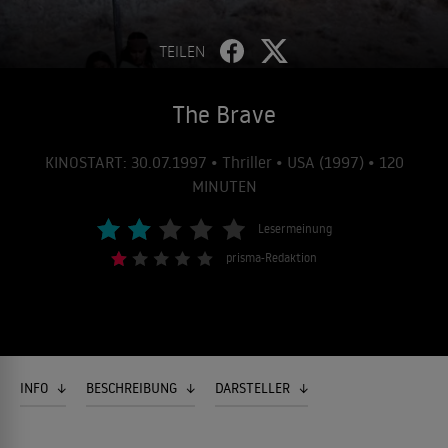
TEILEN
The Brave
KINOSTART: 30.07.1997 • Thriller • USA (1997) • 120
MINUTEN
Lesermeinung
prisma-Redaktion
INFO
BESCHREIBUNG
DARSTELLER