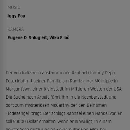
MUSIC
Iggy Pop
KAMERA
Eugene D. Shlugleit, Vilko Filač
Der von Indianern abstammende Raphael (Johnny Depp,
Foto) lebt mit seiner Familie am Rande einer Müllkippe in
Morgantown, einer Kleinstadt im Mittleren Westen der USA.
Die Suche nach Arbeit führt ihn in die Nachbarstadt und
dort zum mysteriösen McCarthy, der den Beinamen
"Todesengel" trägt. Der schlägt Raphael einen Handel vor: Er
soll 50000 Dollar erhalten, wenn er einwilligt, in einem
Snuff-Video mitzuspielen - einem illegalen Film, bei