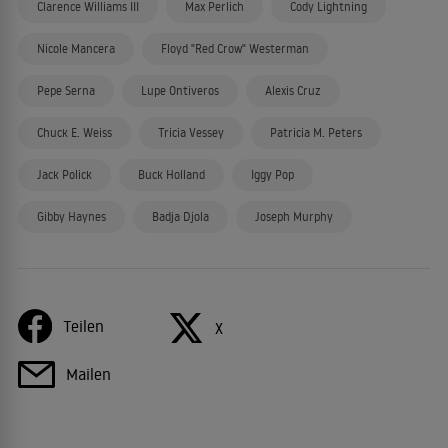
Clarence Williams III
Max Perlich
Cody Lightning
Nicole Mancera
Floyd "Red Crow" Westerman
Pepe Serna
Lupe Ontiveros
Alexis Cruz
Chuck E. Weiss
Tricia Vessey
Patricia M. Peters
Jack Polick
Buck Holland
Iggy Pop
Gibby Haynes
Badja Djola
Joseph Murphy
Teilen
X
Mailen