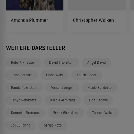
Amanda Plummer
Christopher Walken
WEITERE DARSTELLER
Robert Knepper
David Thornton
Angel David
Jason Ferraro
Linda Wahl
Laurie Godet
Randy Pearlstein
Vincent Angell
Nicole Burdette
Tanya Pohlkotte
Karole Armitage
Dan Hedaya
Kenneth Simmons
Frank Girardeau
Tahnee Welch
Joli Julianna
Sergio Kato