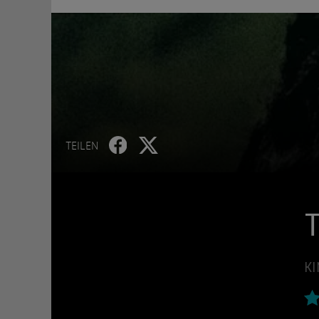
TEILEN
T
KI