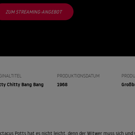
ZUM STREAMING-ANGEBOT
GINALTITEL
PRODUKTIONSDATUM
PRODU
tty Chitty Bang Bang
1968
Großb
ctacus Potts hat es nicht leicht, denn der Witwer muss sich und 