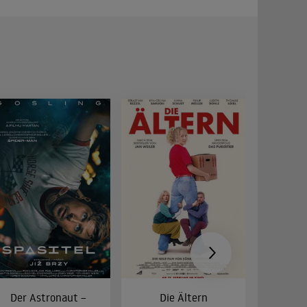
Der Astronaut –
Die Ältern
28 Year