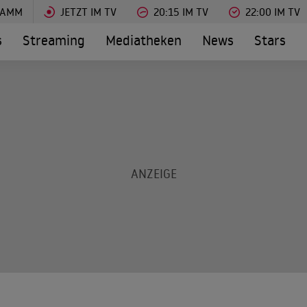
RAMM
JETZT IM TV
20:15 IM TV
22:00 IM TV
s
Streaming
Mediatheken
News
Stars