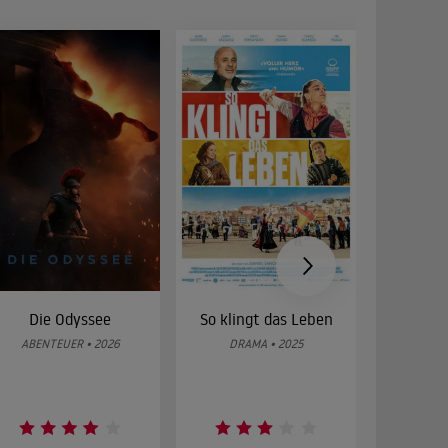
Die Odyssee
So klingt das Leben
Was 
g
ABENTEUER • 2026
DRAMA • 2025
DOKUMENT