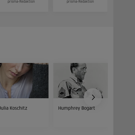
prisma-Redaktion
prisma-Redaktion
prism
Julia Koschitz
Humphrey Bogart
Peter Di