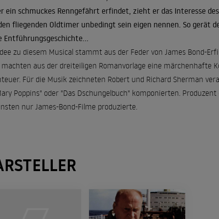
er ein schmuckes Renngefährt erfindet, zieht er das Interesse de
 den fliegenden Oldtimer unbedingt sein eigen nennen. So gerät de
e Entführungsgeschichte...
Idee zu diesem Musical stammt aus der Feder von James Bond-Erf
 machten aus der dreiteiligen Romanvorlage eine märchenhafte Ko
teuer. Für die Musik zeichneten Robert und Richard Sherman veran
Mary Poppins" oder "Das Dschungelbuch" komponierten. Produzent de
nsten nur James-Bond-Filme produzierte.
ARSTELLER