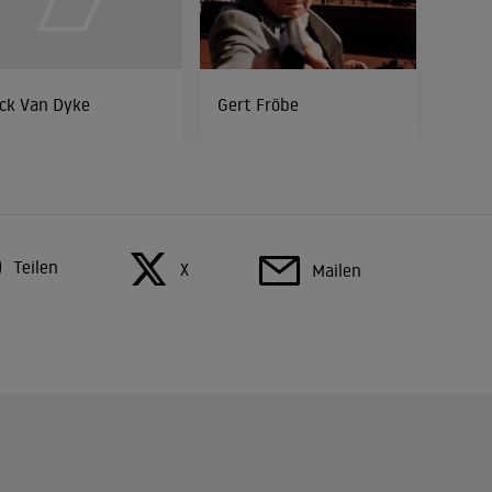
ck Van Dyke
Gert Fröbe
Teilen
X
Mailen