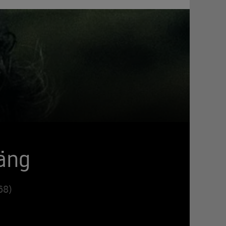
Bäng
68)