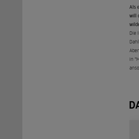
Als 
will
wild
Die 
Dahl
Aben
in "
anso
D