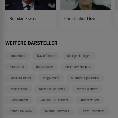
Brendan Fraser
Christopher Lloyd
WEITERE DARSTELLER
Linda Hunt
David Rasche
George Morfogen
Sam Sorbo
Bubba Baker
Rosemary Murphy
Concetta Tomei
Peggy Miley
Shohreh Aghdashloo
David Fresco
Noah Lee Margetts
Melora Walters
Gladys Knight
William H.D. Marlett
Amber Wilson
Kamau Holloway
Valente Rodriguez
Larry Greenstein