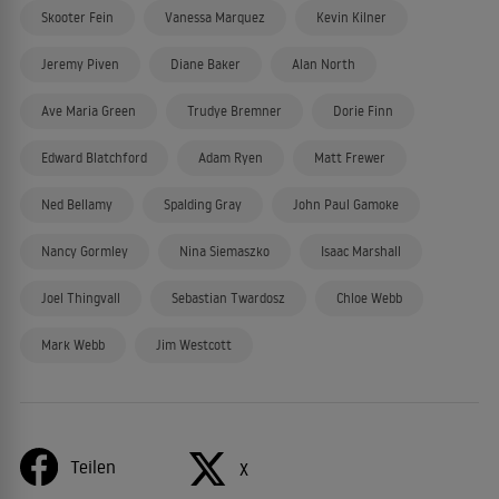
Skooter Fein
Vanessa Marquez
Kevin Kilner
Jeremy Piven
Diane Baker
Alan North
Ave Maria Green
Trudye Bremner
Dorie Finn
Edward Blatchford
Adam Ryen
Matt Frewer
Ned Bellamy
Spalding Gray
John Paul Gamoke
Nancy Gormley
Nina Siemaszko
Isaac Marshall
Joel Thingvall
Sebastian Twardosz
Chloe Webb
Mark Webb
Jim Westcott
Teilen
X