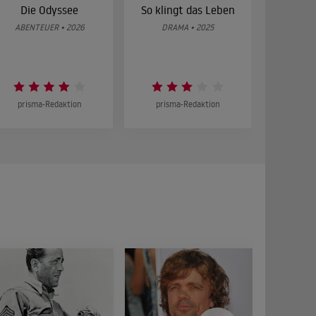
Die Odyssee
So klingt das Leben
Was 
g
ABENTEUER • 2026
DRAMA • 2025
DOKUMENT
prisma-Redaktion
prisma-Redaktion
prism