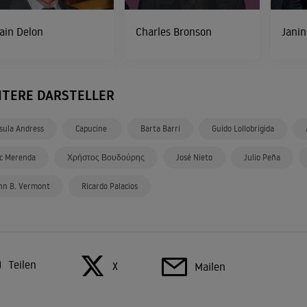
ain Delon
Charles Bronson
Janin
ITERE DARSTELLER
sula Andress
Capucine
Barta Barri
Guido Lollobrigida
c Merenda
Χρήστος Βουδούρης
José Nieto
Julio Peña
hn B. Vermont
Ricardo Palacios
Teilen
X
Mailen