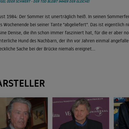
GEL ODER SCHWERT - DER TOD BLEIBT IMMER DER GLEICHE!
st 1984: Der Sommer ist unerträglich heiß. In seinen Sommerferie
s Wochenende bei seiner Tante "abgeliefert". Das ist eigentlich n
ine Denise, die ihn schon immer fasziniert hat, für die er aber no
hterliche Hund des Nachbarn, der ihn vor Jahren einmal angefallen
eckliche Sache bei der Brücke niemals ereignet...
ARSTELLER