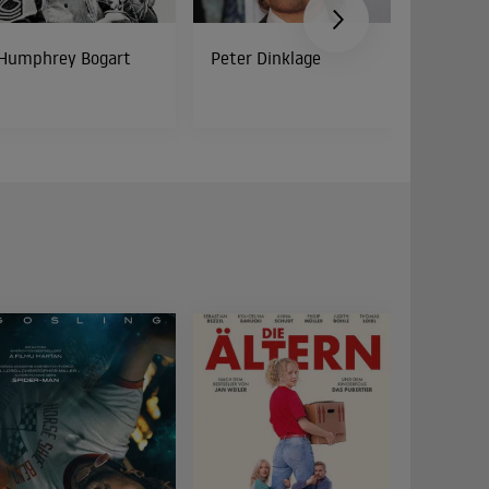
Humphrey Bogart
Peter Dinklage
Bud Spe