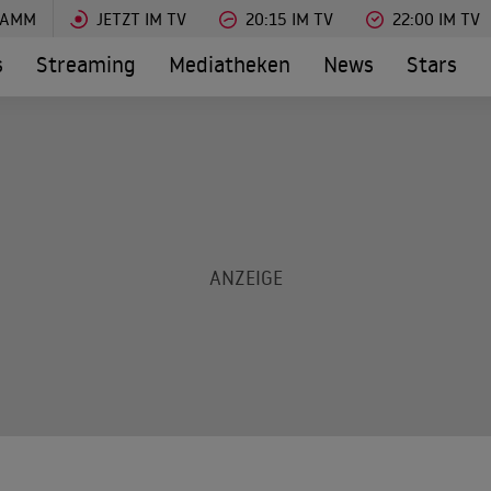
RAMM
JETZT IM TV
20:15 IM TV
22:00 IM TV
s
Streaming
Mediatheken
News
Stars