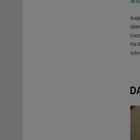
OB KU
Augu
über
Cous
fürc
schr
D