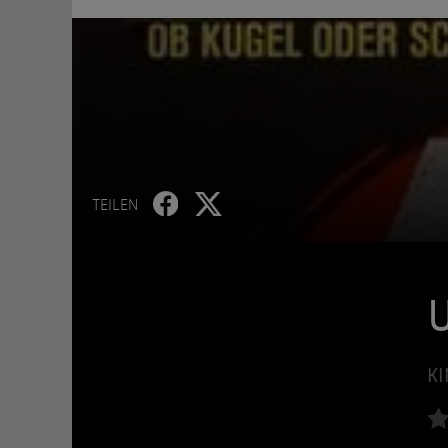
TEILEN
U
KI