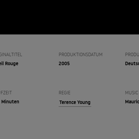
GINALTITEL
PRODUKTIONSDATUM
PRODU
eil Rouge
2005
Deuts
FZEIT
REGIE
MUSIC
 Minuten
Mauric
Terence Young