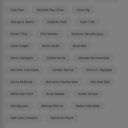
Dale Dye
Michael Paul Chan
Irene Ng
George A. Roark
Stephen Polk
Tuan Tran
Khiem Thai
Phil Neilson
Χρήστος Βουδούρης
Dave Cooper
Keith Smith
Brad Rea
Kevin Gallagher
Catherine Ai
Somsak Hormsombat
Jennifer Low Sauer
London Garcia
Chitra F. Mojtabai
Annie McEnroe
Marianne Muellerleile
Marshall Bell
Willie Nark-Orn
Andy Reeder
Vivien Straus
Mai Nguyen
Melinda Renna
Robert Marshall
Noël John Howard
Kathlyne Pham