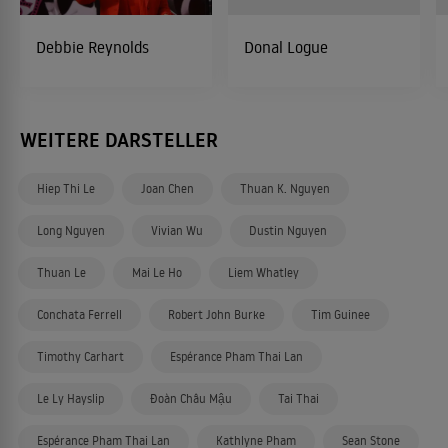
Debbie Reynolds
Donal Logue
WEITERE DARSTELLER
Hiep Thi Le
Joan Chen
Thuan K. Nguyen
Long Nguyen
Vivian Wu
Dustin Nguyen
Thuan Le
Mai Le Ho
Liem Whatley
Conchata Ferrell
Robert John Burke
Tim Guinee
Timothy Carhart
Espérance Pham Thai Lan
Le Ly Hayslip
Đoàn Châu Mậu
Tai Thai
Espérance Pham Thai Lan
Kathlyne Pham
Sean Stone