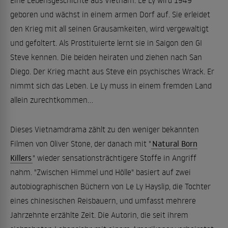
Eine Lebensgeschichte aus Vietnam: Le Ly wird 1949
geboren und wächst in einem armen Dorf auf. Sie erleidet
den Krieg mit all seinen Grausamkeiten, wird vergewaltigt
und gefoltert. Als Prostituierte lernt sie in Saigon den GI
Steve kennen. Die beiden heiraten und ziehen nach San
Diego. Der Krieg macht aus Steve ein psychisches Wrack. Er
nimmt sich das Leben. Le Ly muss in einem fremden Land
allein zurechtkommen...
Dieses Vietnamdrama zählt zu den weniger bekannten
Filmen von Oliver Stone, der danach mit "
Natural Born
Killers
" wieder sensationsträchtigere Stoffe in Angriff
nahm. "Zwischen Himmel und Hölle" basiert auf zwei
autobiographischen Büchern von Le Ly Hayslip, die Tochter
eines chinesischen Reisbauern, und umfasst mehrere
Jahrzehnte erzählte Zeit. Die Autorin, die seit ihrem