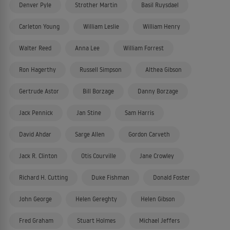
Denver Pyle
Strother Martin
Basil Ruysdael
Carleton Young
William Leslie
William Henry
Walter Reed
Anna Lee
William Forrest
Ron Hagerthy
Russell Simpson
Althea Gibson
Gertrude Astor
Bill Borzage
Danny Borzage
Jack Pennick
Jan Stine
Sam Harris
David Ahdar
Sarge Allen
Gordon Carveth
Jack R. Clinton
Otis Courville
Jane Crowley
Richard H. Cutting
Duke Fishman
Donald Foster
John George
Helen Gereghty
Helen Gibson
Fred Graham
Stuart Holmes
Michael Jeffers