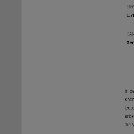
EIN
1.7
KA
Ger
In d
Koch
jedo
arbe
die 