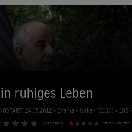
in ruhiges Leben
NOSTART: 24.05.2012 • Drama • Italien (2010) • 10
Lesermeinung
prisma-Redaktion