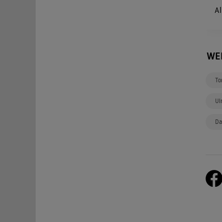
Al
WE
To
Ul
Da