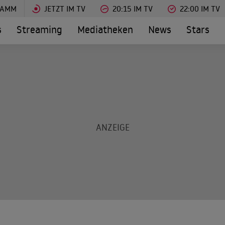
RAMM
JETZT IM TV
20:15 IM TV
22:00 IM TV
s
Streaming
Mediatheken
News
Stars