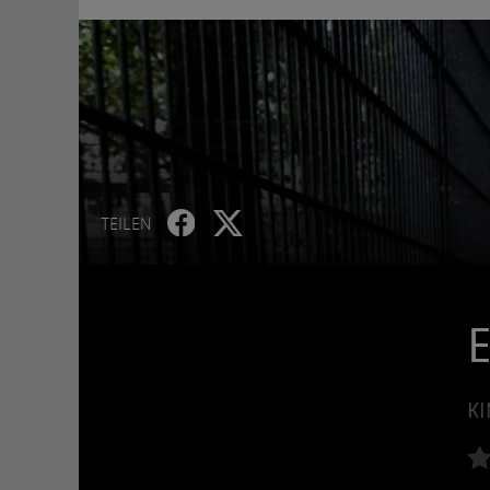
TEILEN
E
KI