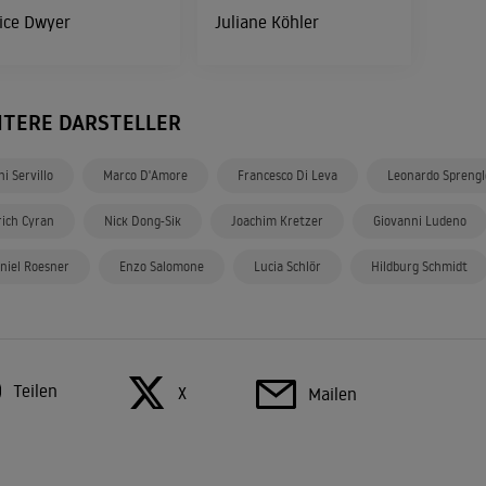
ice Dwyer
Juliane Köhler
ITERE DARSTELLER
ni Servillo
Marco D'Amore
Francesco Di Leva
Leonardo Sprengl
rich Cyran
Nick Dong-Sik
Joachim Kretzer
Giovanni Ludeno
niel Roesner
Enzo Salomone
Lucia Schlör
Hildburg Schmidt
Teilen
X
Mailen