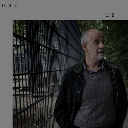
: farbfilm
1
/
2