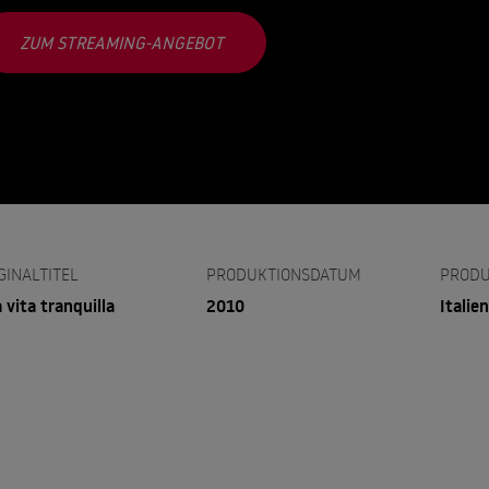
ZUM STREAMING-ANGEBOT
GINALTITEL
PRODUKTIONSDATUM
PRODU
 vita tranquilla
2010
Italien