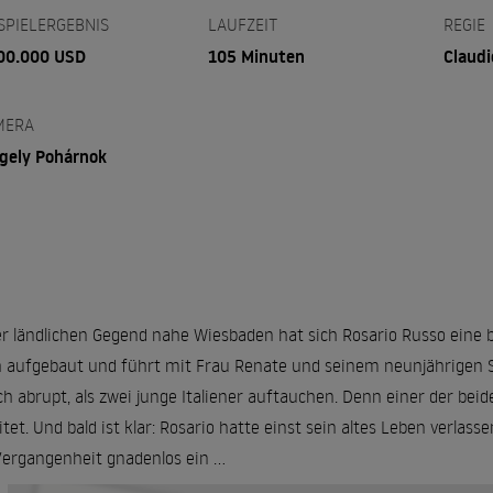
SPIELERGEBNIS
LAUFZEIT
REGIE
00.000 USD
105 Minuten
Claudi
MERA
gely Pohárnok
er ländlichen Gegend nahe Wiesbaden hat sich Rosario Russo eine 
 aufgebaut und führt mit Frau Renate und seinem neunjährigen S
ch abrupt, als zwei junge Italiener auftauchen. Denn einer der beid
itet. Und bald ist klar: Rosario hatte einst sein altes Leben verlass
Vergangenheit gnadenlos ein ...