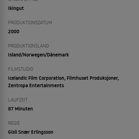
Ikíngut
PRODUKTIONSDATUM
2000
PRODUKTIONSLAND
Island/Norwegen/Dänemark
FILMSTUDIO
Icelandic Film Corporation, Filmhuset Produksjoner,
Zentropa Entertainments
LAUFZEIT
87 Minuten
REGIE
Gísli Snær Erlingsson