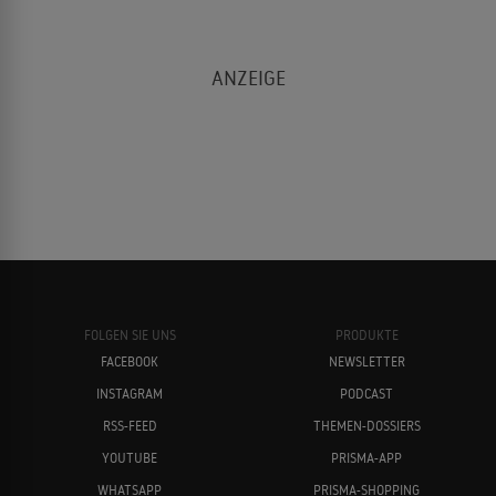
FOLGEN SIE UNS
PRODUKTE
FACEBOOK
NEWSLETTER
INSTAGRAM
PODCAST
RSS-FEED
THEMEN-DOSSIERS
YOUTUBE
PRISMA-APP
WHATSAPP
PRISMA-SHOPPING