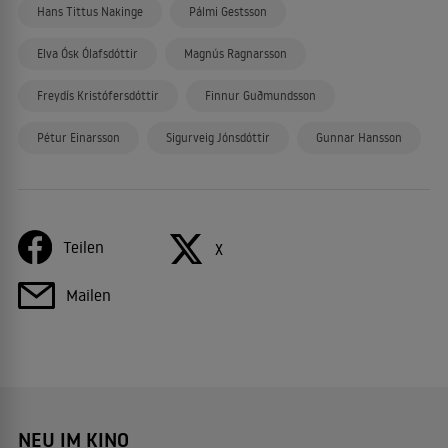
Hans Tittus Nakinge
Pálmi Gestsson
Elva Ósk Ólafsdóttir
Magnús Ragnarsson
Freydís Kristófersdóttir
Finnur Guðmundsson
Pétur Einarsson
Sigurveig Jónsdóttir
Gunnar Hansson
Teilen
X
Mailen
NEU IM KINO