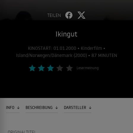
TEILEN
Ikingut
KINOSTART: 01.01.2000 • Kinderfilm •
Island/Norwegen/Dänemark (2000) • 87 MINUTEN
Lesermeinung
INFO
BESCHREIBUNG
DARSTELLER
ORIGINALTITEL