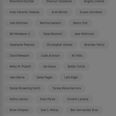
Rockmond Dunbar
Shannyn Sossamon
Angela Lindvall
Indio Falconer Downey
Ariel Winter
Duane Carnahan
Josh Richman
Martha Hackett
Nancy Fish
Bill McAdams Jr.
Tanja Reichert
Jake McKinnon
Stephanie Pearson
Christopher Gilman
Brendan Fehily
David Newsom
Judie Aronson
Ali Hillis
Wiley M. Pickett
Joe Keyes
Bobby Tuttle
Jake Eberle
Saida Pagan
Lela Edgar
Daniel Browning Smith
Teresa Maria Herrera
Kathy Lamkin
Evan Parke
Vincent Laresca
Brian Simpson
Cole S. McKay
Ben Hernandez Bray