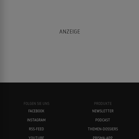
FOLGEN SIE UNS
PRODUKTE
FACEBOOK
NEWSLETTER
INSTAGRAM
PODCAST
RSS-FEED
THEMEN-DOSSIERS
YOUTUBE
PRISMA-APP