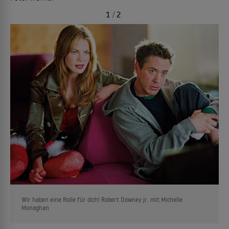
1
/
2
Wir haben eine Rolle für dich! Robert Downey jr. mit Michelle
Monaghan