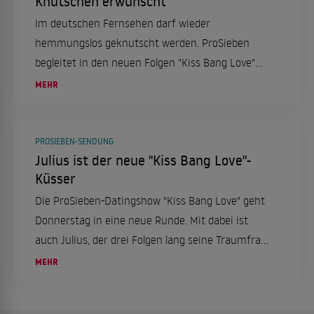
Knutschen erwünscht
Im deutschen Fernsehen darf wieder
hemmungslos geknutscht werden. ProSieben
begleitet in den neuen Folgen "Kiss Bang Love"
wieder einen Mann, der 15 Singlefrauen zum
MEHR
Kuss-Casting bittet.
PROSIEBEN-SENDUNG
Julius ist der neue "Kiss Bang Love"-
Küsser
Die ProSieben-Datingshow "Kiss Bang Love" geht
Donnerstag in eine neue Runde. Mit dabei ist
auch Julius, der drei Folgen lang seine Traumfrau
im Fernsehen sucht. Im Interview gibt der 24-
MEHR
Jährige bereits einiges über sich preis.