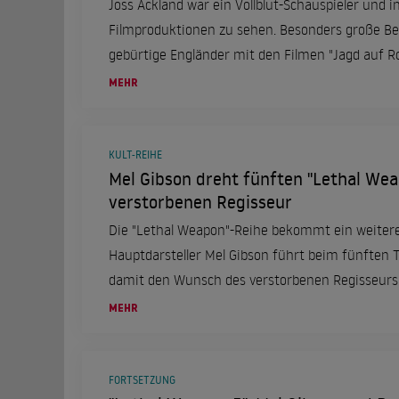
Joss Ackland war ein Vollblut-Schauspieler und i
Filmproduktionen zu sehen. Besonders große Be
gebürtige Engländer mit den Filmen "Jagd auf R
Weapon 2". Nun ist Joss Ackland gestorben.
MEHR
KULT-REIHE
Mel Gibson dreht fünften "Lethal Wea
verstorbenen Regisseur
Die "Lethal Weapon"-Reihe bekommt ein weiteres
Hauptdarsteller Mel Gibson führt beim fünften Tei
damit den Wunsch des verstorbenen Regisseurs 
MEHR
FORTSETZUNG