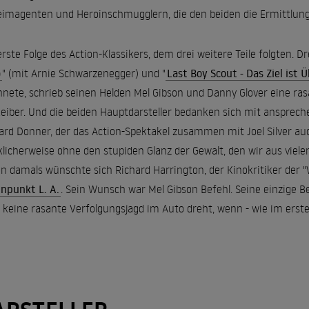
imagenten und Heroinschmugglern, die den beiden die Ermittlung
erste Folge des Action-Klassikers, dem drei weitere Teile folgten. 
o
" (mit Arnie Schwarzenegger) und "
Last Boy Scout - Das Ziel ist 
hnete, schrieb seinen Helden Mel Gibson und Danny Glover eine ra
Leiber. Und die beiden Hauptdarsteller bedanken sich mit ansprec
ard Donner, der das Action-Spektakel zusammen mit Joel Silver auc
klicherweise ohne den stupiden Glanz der Gewalt, den wir aus viel
n damals wünschte sich Richard Harrington, der Kinokritiker der 
npunkt L. A.
. Sein Wunsch war Mel Gibson Befehl. Seine einzige B
keine rasante Verfolgungsjagd im Auto dreht, wenn - wie im ersten