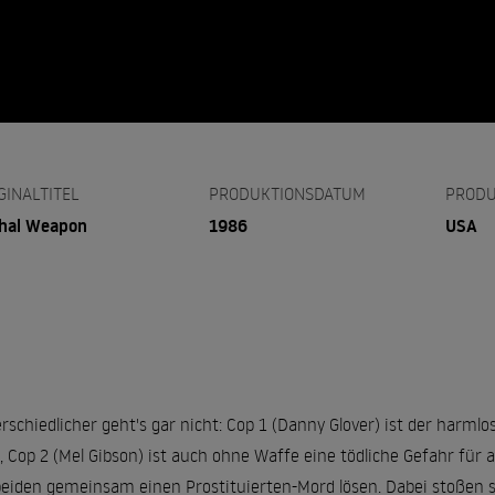
GINALTITEL
PRODUKTIONSDATUM
PRODU
hal Weapon
1986
USA
rschiedlicher geht's gar nicht: Cop 1 (Danny Glover) ist der harmlo
t, Cop 2 (Mel Gibson) ist auch ohne Waffe eine tödliche Gefahr für a
beiden gemeinsam einen Prostituierten-Mord lösen. Dabei stoßen s