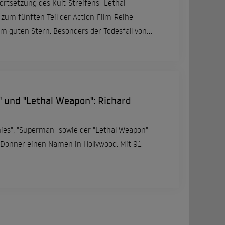
ortsetzung des Kult-Streifens "Lethal
zum fünften Teil der Action-Film-Reihe
m guten Stern. Besonders der Todesfall von
brachte die Produktion ins Wanken. Doch es
sch zu sein. Hollywood-Star Mel Gibson ist
beiten zu "Lethal Weapon 5" doch noch
 und "Lethal Weapon": Richard
nies", "Superman" sowie der "Lethal Weapon"-
 Donner einen Namen in Hollywood. Mit 91