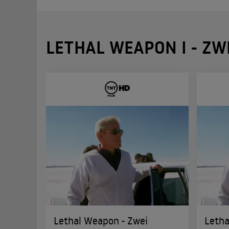
LETHAL WEAPON I - ZW
Lethal Weapon - Zwei
Letha