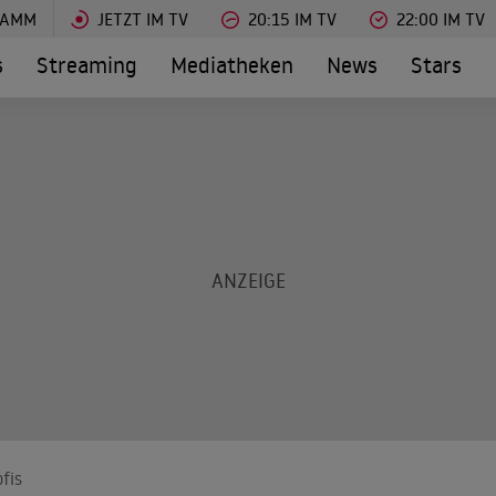
RAMM
JETZT IM TV
20:15 IM TV
22:00 IM TV
s
Streaming
Mediatheken
News
Stars
fis