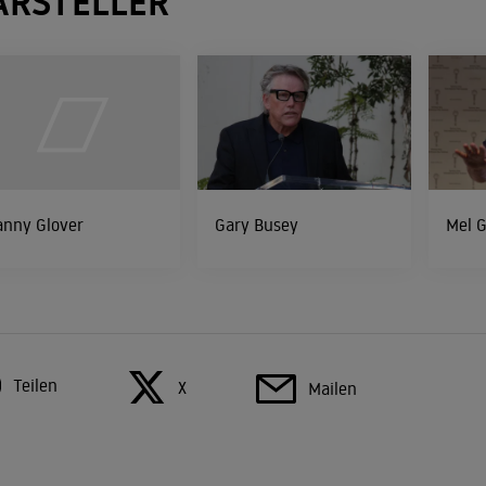
ARSTELLER
anny Glover
Gary Busey
Mel G
Teilen
X
Mailen