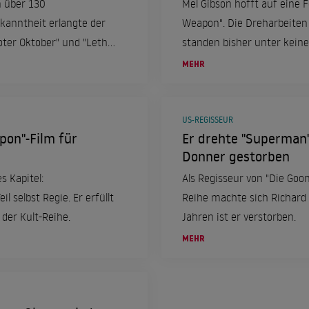
n über 130
Mel Gibson hofft auf eine F
kanntheit erlangte der
Weapon". Die Dreharbeiten 
oter Oktober" und "Lethal
standen bisher unter keine
Regisseur Richard Donner 
MEHR
gibt auch Gründe, optimisti
zuversichtlich, dass die Ar
beginnen können.
US-REGISSEUR
pon"-Film für
Er drehte "Superman"
Donner gestorben
 Kapitel:
Als Regisseur von "Die Goo
l selbst Regie. Er erfüllt
Reihe machte sich Richard
der Kult-Reihe.
Jahren ist er verstorben.
MEHR