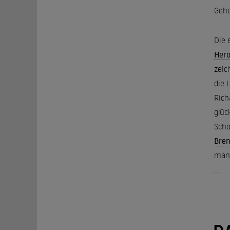
Gehe
Die 
Her
zeic
die 
Rich
glüc
Scho
Bren
man 
...