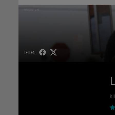
Fotoquelle: VOX
TEILEN
L
KI