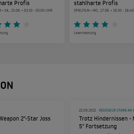
harte Profis
stahlharte Profis
M •
SA., 15.08.
• 03:10 - 05:00 UHR
SPIELFILM •
MO., 17.08.
• 16:50 - 18:4
inung
Lesermeinung
PON
22.09.2022
REGISSEUR STARB AN
 Weapon 2"-Star Joss
Trotz Hindernissen -
5" Fortsetzung