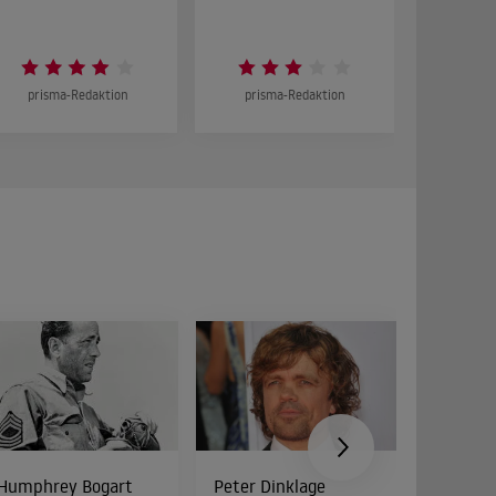
DOKUMENT
prisma-Redaktion
prisma-Redaktion
prism
Humphrey Bogart
Peter Dinklage
Bud Spe