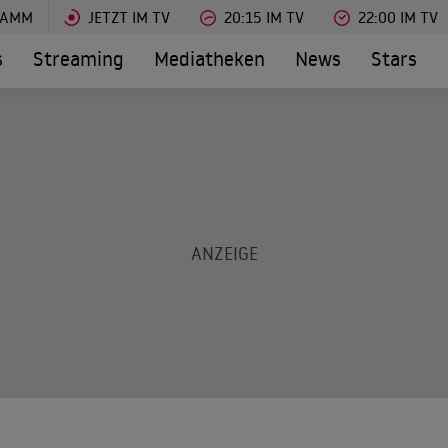
RAMM
JETZT IM TV
20:15 IM TV
22:00 IM TV
s
Streaming
Mediatheken
News
Stars