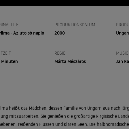
GINALTITEL
PRODUKTIONSDATUM
PRODU
vilma - Az utolsó napló
2000
Ungar
FZEIT
REGIE
MUSIC
 Minuten
Márta Mészáros
Jan Ka
ilma heißt das Mädchen, dessen Familie von Ungarn aus nach Kir
ung mitzuarbeiten. Sie genießen die großartige kirgisische Land
ebenen, reißenden Flüssen und klaren Seen. Die halbnomadisc