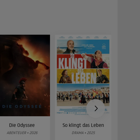
Die Odyssee
So klingt das Leben
Was 
g
ABENTEUER • 2026
DRAMA • 2025