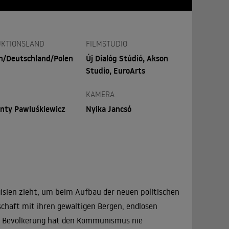
KTIONSLAND
FILMSTUDIO
n/Deutschland/Polen
Új Dialóg Stúdió, Akson
Studio, EuroArts
KAMERA
nty Pawluśkiewicz
Nyika Jancsó
gisien zieht, um beim Aufbau der neuen politischen
schaft mit ihren gewaltigen Bergen, endlosen
he Bevölkerung hat den Kommunismus nie