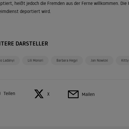
ptiert, heißt jedoch die Fremden aus der Ferne willkommen. Die I
imdienst deportiert wird.
ITERE DARSTELLER
eo Ladányi
Lili Monori
Barbara Hegyi
Jan Nowicki
Kitty
Teilen
X
Mailen