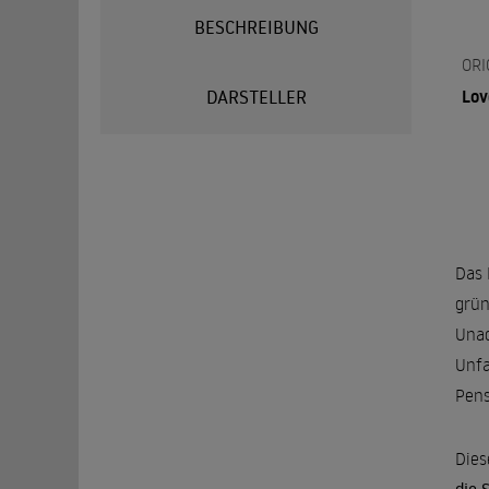
BESCHREIBUNG
ORI
Lov
DARSTELLER
Das 
grün
Unac
Unfa
Pens
Dies