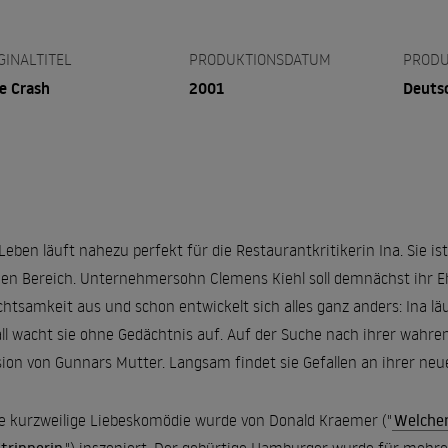
GINALTITEL
PRODUKTIONSDATUM
PRODU
e Crash
2001
Deuts
Leben läuft nahezu perfekt für die Restaurantkritikerin Ina. Sie ist 
en Bereich. Unternehmersohn Clemens Kiehl soll demnächst ihr E
htsamkeit aus und schon entwickelt sich alles ganz anders: Ina 
ll wacht sie ohne Gedächtnis auf. Auf der Suche nach ihrer wahren
ion von Gunnars Mutter. Langsam findet sie Gefallen an ihrer neu
e kurzweilige Liebeskomödie wurde von Donald Kraemer ("
Welcher