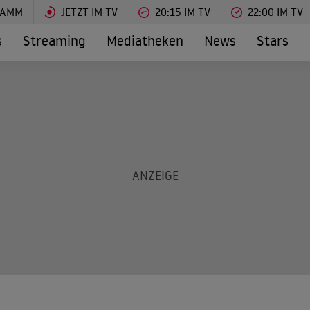
RAMM
JETZT IM TV
20:15 IM TV
22:00 IM TV
s
Streaming
Mediatheken
News
Stars