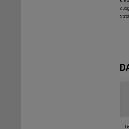
die 
ausg
Strö
D
Li