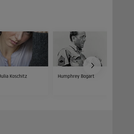
Julia Koschitz
Humphrey Bogart
Cathy 