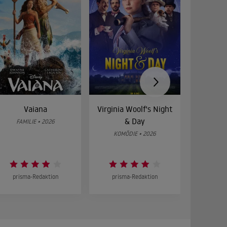
Vaiana
Virginia Woolf's Night
Etw
& Day
Bes
FAMILIE • 2026
KOMÖDIE • 2026
DRA
prisma-Redaktion
prisma-Redaktion
prism