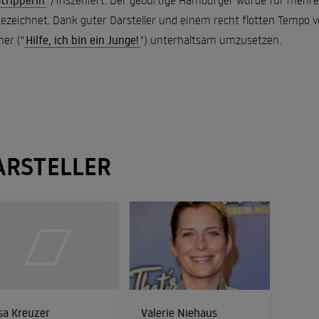
Stripperin
") inszeniert. Der gebürtige Hamburger wurde für mehre
ezeichnet. Dank guter Darsteller und einem recht flotten Tempo ve
her ("
Hilfe, ich bin ein Junge!
") unterhaltsam umzusetzen.
ARSTELLER
sa Kreuzer
Valerie Niehaus