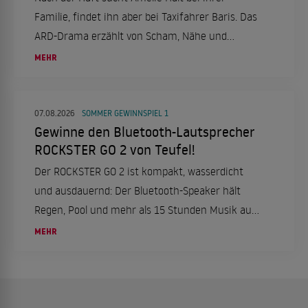
Familie, findet ihn aber bei Taxifahrer Baris. Das
ARD-Drama erzählt von Scham, Nähe und
Neuanfang.
MEHR
07.08.2026
SOMMER GEWINNSPIEL 1
Gewinne den Bluetooth-Lautsprecher
ROCKSTER GO 2 von Teufel!
Der ROCKSTER GO 2 ist kompakt, wasserdicht
und ausdauernd: Der Bluetooth-Speaker hält
Regen, Pool und mehr als 15 Stunden Musik aus.
Wir verlosen einen Lautsprecher!
MEHR