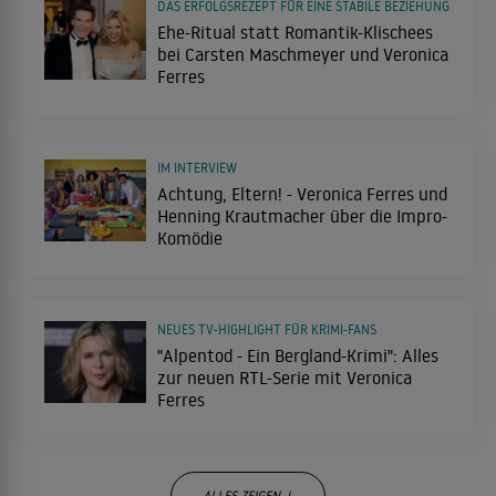
DAS ERFOLGSREZEPT FÜR EINE STABILE BEZIEHUNG
DRAMA
Ehe-Ritual statt Romantik-Klischees
bei Carsten Maschmeyer und Veronica
Ferres
Rubinrot
2013
FANTASY
IM INTERVIEW
Achtung, Eltern! - Veronica Ferres und
Henning Krautmacher über die Impro-
Lena Fauch und die Tochter des
Komödie
2012
Amokläufers
KRIMI
NEUES TV-HIGHLIGHT FÜR KRIMI-FANS
Die kleine Lady
"Alpentod - Ein Bergland-Krimi": Alles
2012
zur neuen RTL-Serie mit Veronica
LITERATURVERFILMUNG
Ferres
Tsunami - Ein Leben danach
2011
ALLES ZEIGEN ↓