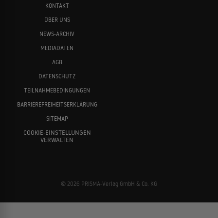
KONTAKT
ÜBER UNS
Das Wunder von Berlin
NEWS-ARCHIV
2008
GESCHICHTSDRAMA
MEDIADATEN
Kostja Ullmann
Mario Adorf
AGB
DATENSCHUTZ
Die wilden Hühner und die Liebe
TEILNAHMEBEDINGUNGEN
2007
KOMÖDIE
BARRIEREFREIHEITSERKLÄRUNG
SITEMAP
COOKIE-EINSTELLUNGEN
Vom Ende der Eiszeit
VERWALTEN
2006
Katharina Thalbach
Nico Hofmann
KRIMINALFILM
© 2026 PRISMA-Verlag GmbH & Co. KG
Neger, Neger, Schornsteinfeger
2006
FILMBIOGRAFIE