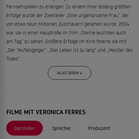
Fernsehspielen zu erlangen. Zu einem ihrer bislang größten
Erfolge wurde der Zweiteiler „Eine ungehorsame Frau“, der
von etwa neun Millionen Zuschauern gesehen wurde. 2004
war sie in einer Hauptrolle im Film „Sterne leuchten auch
am Tag“ zu sehen. Größere Erfolge im Kino feierte sie mit
„Der Teufelsgeiger“, „Das Leben ist zu lang“ und „Meister des
Todes“.
ALLES ZEIGEN ↓
Mehrfach war Ferres außerdem in kleineren Rollen im
Tatort zu sehen und sie zählte vier Jahre lang zum Cast der
Serie „Lena Fauch“. 2007 begann sie darüber hinaus mit
dem Schreiben von Kinderbüchern, mit denen sie immer
FILME MIT VERONICA FERRES
wieder bei Lesungen auftritt.
Darsteller
Sprecher
Produzent
Das Privatleben von Veronica Ferres