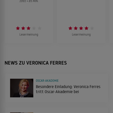
1991 • 85 MIN.
2013
KRIMINALFILM
König von Deutschland
2013
KOMÖDIE
Lesermeinung
Lesermeinung
Hafen der Düfte
2013
THRILLER
NEWS ZU VERONICA FERRES
OSCAR-AKADEMIE
Der Teufelsgeiger
2013
Besondere Einladung: Veronica Ferres
DRAMA
tritt Oscar-Akademie bei
Mein Mann, ein Mörder
2013