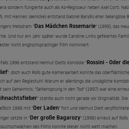
ra sondern fungierte auch als Ko-Regisseur neben Axel Corti. Na
5, mit Hannes Jaenicke) entstand Gabriel Baryllis eher belanglose
Das Mädchen Rosemarie
ingers Melodram "
" (1995), das Ha
te. Und nur ein Jahr später wurde Caroline Links gefeiertes Fami
bester nicht englischsprachiger Film nominiert.
Rossini - Oder d
falls 1996 entstand Helmut Dietls Komödie "
lief
", doch auch Rolls gute Kameraarbeit konnte das oberflächliche
ich auf den Regiestuhl: Warum er allerdings die unsägliche Komödi
bt sein Geheimnis. "Seitensprung in den Tod" (1997) war eine erneu
ihnachtsfieber
" stahlte auch nicht gerade vor Originalität. D
Der Laden
ießlich 1998 mit "
" fort und Helmut Dietl verpflichtet
Der große Bagarozy
inger setzte in "
" (1998) erneut auf Roll
buchschwächen des Films konnte dieser nicht wett machen.