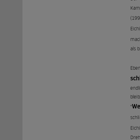
Kame
(199
Eich
mach
als 
Eben
sch
endl
blei
We
"
schl
Eich
Dreh