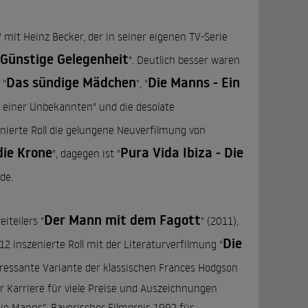
" mit Heinz Becker, der in seiner eigenen TV-Serie
 Günstige Gelegenheit
". Deutlich besser waren
Das sündige Mädchen
Die Manns - Ein
 "
", "
ief einer Unbekannten" und die desolate
zenierte Roll die gelungene Neuverfilmung von
die Krone
Pura Vida Ibiza - Die
", dagegen ist "
de.
Der Mann mit dem Fagott
iteilers "
" (2011),
Die
12 inszenierte Roll mit der Literaturverfilmung "
teressante Variante der klassischen Frances Hodgson
er Karriere für viele Preise und Auszeichnungen
Die Manns", Bayerischer Filmpreis 1992 für