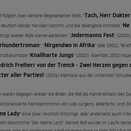
Tach, Herr Dokter
 folgten zwei weitere Regiearbeiten Rolls: "
Ne
 deutlich besser herüber kommt, und die belanglose Komödie "
Jedermanns Fest
rdings wieder Rolls Kameraarbeiten: "
" (2000),
hrhundertroman
Nirgendwo in Afrika
", "
" (alle 2001), "Br
Knallharte Jungs
rtätskomödie "
" (2002). Ebenfalls 2002 ins
edrich Freiherr von der Trenck - Zwei Herzen gegen 
ter aller Parties!
" (2004) Klamauk aus der untersten Schubla
k waren dagegen wieder die Bilder, die Roll als Kameramann des Zwe
fiktionalisierte Familienchronik von Udo Jürgens, ablieferte. Und 20
ine Lady
" eine zwar reichlich kitschige, aber anderseits auch in
ett-Geschichte "Der kleine Lord". Gernot Roll wurde im Laufe sein
niert, hier die wichtigsten: Adolf-Grimme-Preis in Gold 2002 für "