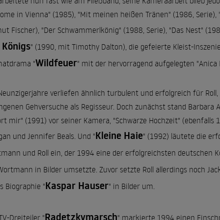
 arbeitete nun fast wie am Fließband, seine Kameraarbeit blieb je
ome in Vienna" (1985), "Mit meinen heißen Tränen" (1986, Serie), "
ut Fischer), "Der Schwammerlkönig" (1988, Serie), "Das Nest" (1988
 Königs
" (1990, mit Timothy Dalton), die gefeierte Kleist-Inszen
Wildfeuer
matdrama "
" mit der hervorragend aufgelegten "Anica 
Neunzigerjahre verliefen ähnlich turbulent und erfolgreich für Roll,
ngenen Gehversuche als Regisseur. Doch zunächst stand Barbara A
rt mir" (1991) vor seiner Kamera, "Schwarze Hochzeit" (ebenfalls 
Kleine Haie
igan und Jennifer Beals. Und "
" (1992) läutete die e
mann und Roll ein, der 1994 eine der erfolgreichsten deutschen Ko
Wortmann in Bilder umsetzte. Zuvor setzte Roll allerdings noch Jack G
Kaspar Hauser
s Biographie "
" in Bilder um.
Radetzkymarsch
TV-Dreiteiler "
" markierte 1994 einen Einschni