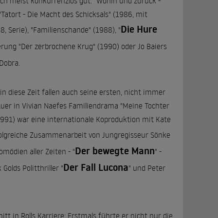
doch meist konkurrenzlos gut: "Wohin und zurück -
Tatort - Die Macht des Schicksals" (1986, mit
Die Hure
, Serie), "Familienschande" (1988), "
ierung "Der zerbrochene Krug" (1990) oder Jo Baiers
Dobra.
 in diese Zeit fallen auch seine ersten, nicht immer
uer in Vivian Naefes Familiendrama "Meine Tochter
1991) war eine internationale Koproduktion mit Kate
rfolgreiche Zusammenarbeit von Jungregisseur Sönke
Der bewegte Mann
mödien aller Zeiten - "
" -
Der Fall Lucona
olds Politthriller "
" und Peter
tt in Rolls Karriere: Erstmals führte er nicht nur die