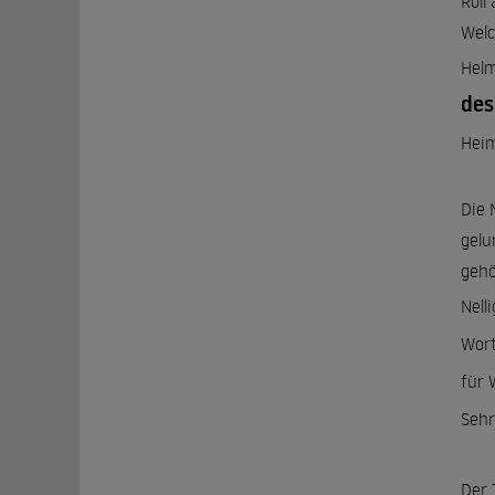
Roll
Welc
Helm
des
Hei
Die 
gelu
gehö
Nell
Wort
für 
Sehr
Der 