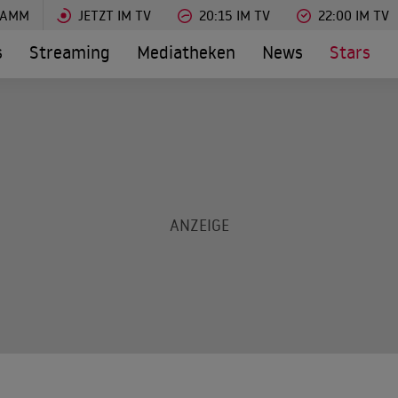
RAMM
JETZT IM TV
20:15 IM TV
22:00 IM TV
s
Streaming
Mediatheken
News
Stars