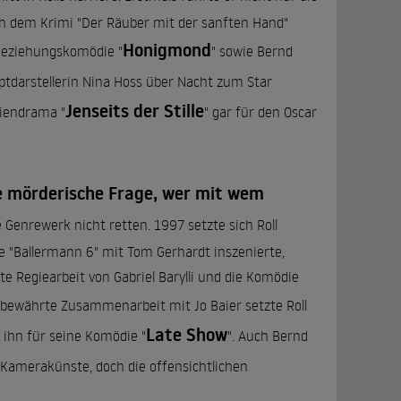
ch dem Krimi "Der Räuber mit der sanften Hand"
Honigmond
 Beziehungskomödie "
" sowie Bernd
uptdarstellerin Nina Hoss über Nacht zum Star
Jenseits der Stille
liendrama "
" gar für den Oscar
ie mörderische Frage, wer mit wem
 Genrewerk nicht retten. 1997 setzte sich Roll
e "Ballermann 6" mit Tom Gerhardt inszenierte,
te Regiearbeit von Gabriel Barylli und die Komödie
ie bewährte Zusammenarbeit mit Jo Baier setzte Roll
Late Show
e ihn für seine Komödie "
". Auch Bernd
s Kamerakünste, doch die offensichtlichen