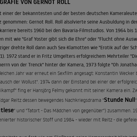
OGRAFIE VON GERNOT ROLL
st einer der bekanntesten und der besten deutschen Kameraleute
z genommen: Gernot Roll. Roll alsolvierte seine Ausbuldung in de
karriere bereits 1960 bei den Bavaria-Filmstudios. Von 1964 bis
en mit wie "Graf Yoster gibt sich die Ehre" oder "Flucht ohne Aus
ziger drehte Roll dann auch Sex-Klamotten wie "Erotik auf der Sc
1). 1972 stand er in Fritz Umgelters erfolgreichem Mehrteiler "
herrn von der Trenck" hinter der Kamera, 1973 folgte "Oh Jonath
leichen Jahr war erneut ein Sexfilm angesagt: Konstantin Wecker be
ausch der Wollust". 1974 dann der Einstand bei einer der erfolgrei
ikampf" fing er Hansjörg Felmy gekonnt mit seiner Kamera ein. Zwei
Stunde Null
Edgar Reitz dessen bewegendes Nachkriegsdrama "
tlese
" und "Tatort - Das Mädchen von gegenüber") zusammen. 19
enierter historischer Stoff und 1984 - wieder mit Reitz - die gefeie