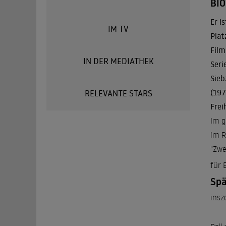
BI
Er i
IM TV
Plat
Film
IN DER MEDIATHEK
Seri
Sieb
(197
RELEVANTE STARS
Frei
Im g
im R
"Zwe
für 
Spä
insz