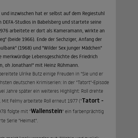
 und inzwischen hat er selbst auf dem Regiestuhl
n DEFA-Studios in Babelsberg und startete seine
 1976 arbeitete er dort als Kameramann, wirkte an
weg" (beide 1966). Ende der Sechziger, Anfang der
hulbank" (1968) und "Wilder Sex junger Mädchen"
Die merkwürdige Lebensgeschichte des Friedrich
an, oh Jonathan!" mit Heinz Rühmann.
reitete Ulrike Butz einige Freuden in "Sie und er
chsten deutschen Krimiserien: In der "Tatort"-Episode
 Jahre später ein weiteres Highlight: Roll drehte
Tatort -
". Mit Felmy arbeitete Roll erneut 1977 ("
Wallenstein
78 folgte mit "
" ein farbenprächtig
rte Serie "Heimat".