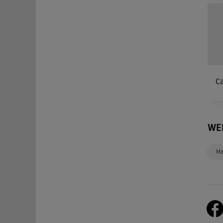
Ca
WE
Ma