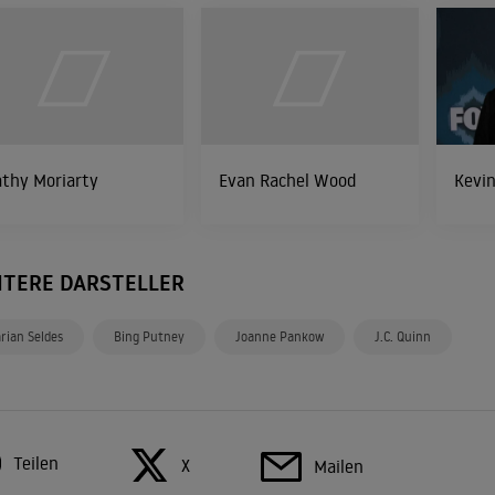
thy Moriarty
Evan Rachel Wood
Kevi
ITERE DARSTELLER
rian Seldes
Bing Putney
Joanne Pankow
J.C. Quinn
Teilen
X
Mailen