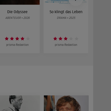
Die Odyssee
So klingt das Leben
Was 
g
ABENTEUER • 2026
DRAMA • 2025
DOKUMENT
prisma-Redaktion
prisma-Redaktion
prism