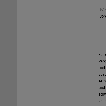
KA
Jör
Für 
Verg
und 
spät
Atmo
und 
schw
voll