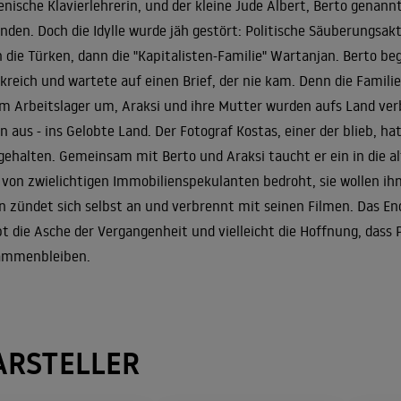
nische Klavierlehrerin, und der kleine Jude Albert, Berto genann
nden. Doch die Idylle wurde jäh gestört: Politische Säuberungsakt
 die Türken, dann die "Kapitalisten-Familie" Wartanjan. Berto b
kreich und wartete auf einen Brief, der nie kam. Denn die Familie
m Arbeitslager um, Araksi und ihre Mutter wurden aufs Land ve
n aus - ins Gelobte Land. Der Fotograf Kostas, einer der blieb, h
gehalten. Gemeinsam mit Berto und Araksi taucht er ein in die a
 von zwielichtigen Immobilienspekulanten bedroht, sie wollen ihn
 zündet sich selbst an und verbrennt mit seinen Filmen. Das Ende
bt die Asche der Vergangenheit und vielleicht die Hoffnung, dass
ammenbleiben.
ARSTELLER