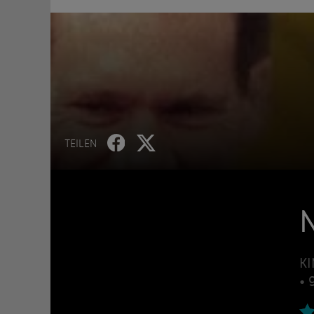
TEILEN
KI
• 