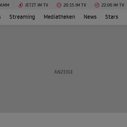
RAMM
JETZT IM TV
20:15 IM TV
22:00 IM TV
s
Streaming
Mediatheken
News
Stars