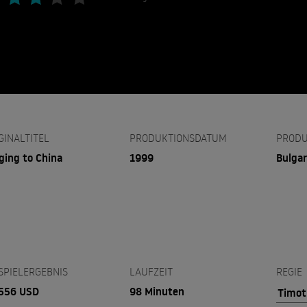
GINALTITEL
PRODUKTIONSDATUM
PRODU
ging to China
1999
Bulgar
SPIELERGEBNIS
LAUFZEIT
REGIE
556 USD
98 Minuten
Timot