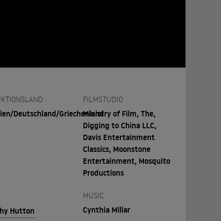
KTIONSLAND
FILMSTUDIO
ien/Deutschland/Griechenland
Ministry of Film, The,
Digging to China LLC,
Davis Entertainment
Classics, Moonstone
Entertainment, Mosquito
Productions
MUSIC
Cynthia Millar
hy Hutton