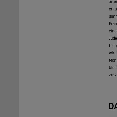
arme
erku
dann
Fran
eine
Jude
fest
wird
Mann
blei
zus
D