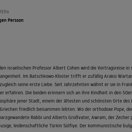
MERA
gen Persson
den israelischen Professor Albert Cohen wird die Vortragsreise in
angenheit. Im Batschkowo-Kloster trifft er zufällig Araksi Warta
zugleich seine erste Liebe. Seit Jahrzehnten wähnt er sie in Frank
er erfahren. Die beiden erinnern sich an ihre Kindheit in den 50e
sphäre jener Stadt, einem der ältesten und schönsten Orte des B
Griechen friedlich beisammen lebten. Wo der orthodoxe Pope, d
arzgewandete Rabbi und Alberts Großvater, Awram, der Zecher ge
busige, leidenschaftliche Türkin Sülfiye. Der kommunistische bulg