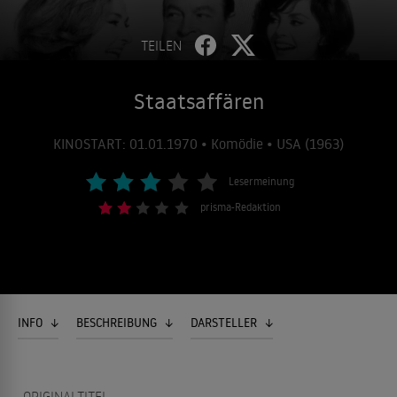
TEILEN
Staatsaffären
KINOSTART: 01.01.1970 • Komödie • USA (1963)
Lesermeinung
prisma-Redaktion
INFO
BESCHREIBUNG
DARSTELLER
ORIGINALTITEL