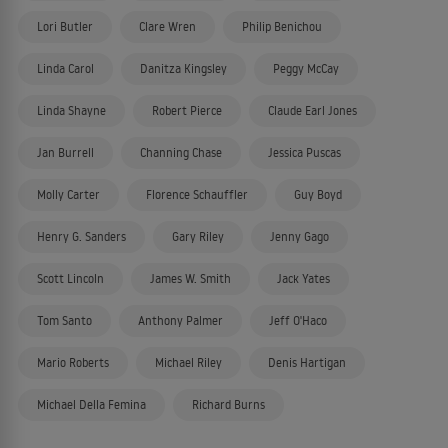
Lori Butler
Clare Wren
Philip Benichou
Linda Carol
Danitza Kingsley
Peggy McCay
Linda Shayne
Robert Pierce
Claude Earl Jones
Jan Burrell
Channing Chase
Jessica Puscas
Molly Carter
Florence Schauffler
Guy Boyd
Henry G. Sanders
Gary Riley
Jenny Gago
Scott Lincoln
James W. Smith
Jack Yates
Tom Santo
Anthony Palmer
Jeff O'Haco
Mario Roberts
Michael Riley
Denis Hartigan
Michael Della Femina
Richard Burns