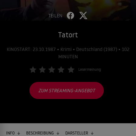
TEILEN
Tatort
KINOSTART: 23.10.1987 • Krimi • Deutschland (1987) • 102
MINUTEN
Lesermeinung
ZUM STREAMING-ANGEBOT
INFO
BESCHREIBUNG
DARSTELLER