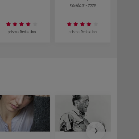
KOMÖDIE • 2026
DRA
prisma-Redaktion
prisma-Redaktion
prism