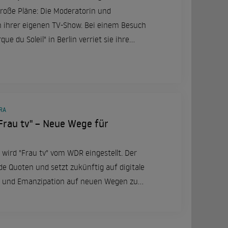
oße Pläne: Die Moderatorin und
ihrer eigenen TV-Show. Bei einem Besuch
que du Soleil" in Berlin verriet sie ihre
 ihre Erfahrungen bei "Die Verräter".
RA
Frau tv" – Neue Wege für
 wird "Frau tv" vom WDR eingestellt. Der
de Quoten und setzt zukünftig auf digitale
 und Emanzipation auf neuen Wegen zu