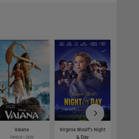
Vaiana
Virginia Woolf's Night
Etw
& Day
Bes
FAMILIE • 2026