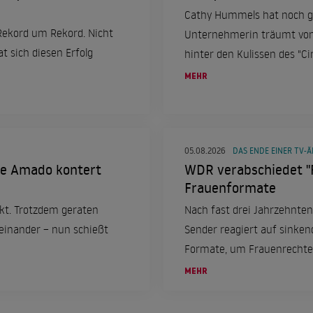
Cathy Hummels hat noch gr
Rekord um Rekord. Nicht
Unternehmerin träumt von 
t sich diesen Erfolg
hinter den Kulissen des "Cir
Ambitionen und sprach über
MEHR
05.08.2026
DAS ENDE EINER TV-Ä
jke Amado kontert
WDR verabschiedet "
Frauenformate
ekt. Trotzdem geraten
Nach fast drei Jahrzehnten
inander – nun schießt
Sender reagiert auf sinken
Formate, um Frauenrechte
thematisieren.
MEHR