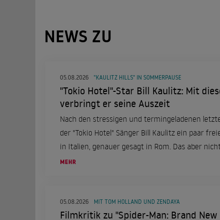
NEWS ZU
05.08.2026
"KAULITZ HILLS" IN SOMMERPAUSE
"Tokio Hotel"-Star Bill Kaulitz: Mit di
verbringt er seine Auszeit
Nach den stressigen und termingeladenen letzt
der "Tokio Hotel" Sänger Bill Kaulitz ein paar frei
in Italien, genauer gesagt in Rom. Das aber nicht
einer ganz besonderen Frau an seiner Seite.
MEHR
05.08.2026
MIT TOM HOLLAND UND ZENDAYA
Filmkritik zu "Spider-Man: Brand New