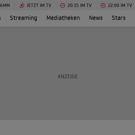
RAMM
JETZT IM TV
20:15 IM TV
22:00 IM TV
s
Streaming
Mediatheken
News
Stars