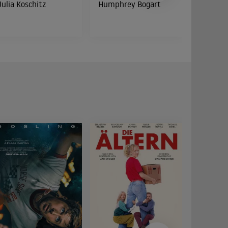
Julia Koschitz
Humphrey Bogart
Cathy 