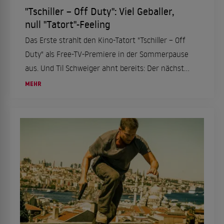
"Tschiller – Off Duty": Viel Geballer,
null "Tatort"-Feeling
Das Erste strahlt den Kino-Tatort "Tschiller – Off
Duty" als Free-TV-Premiere in der Sommerpause
aus. Und Til Schweiger ahnt bereits: Der nächste
Quoten-Flop droht.
MEHR