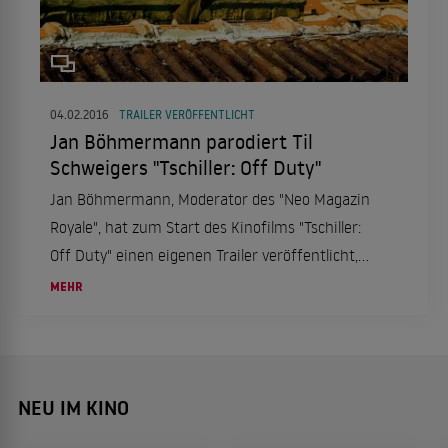
04.02.2016
TRAILER VERÖFFENTLICHT
Jan Böhmermann parodiert Til
Schweigers "Tschiller: Off Duty"
Jan Böhmermann, Moderator des "Neo Magazin
Royale", hat zum Start des Kinofilms "Tschiller:
Off Duty" einen eigenen Trailer veröffentlicht,
der den Schweiger-Film parodiert.
MEHR
NEU IM KINO