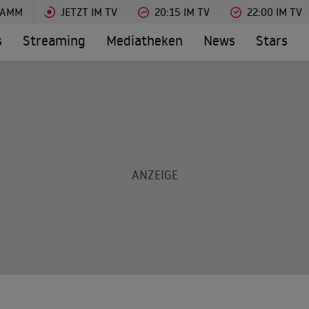
RAMM
JETZT IM TV
20:15 IM TV
22:00 IM TV
s
Streaming
Mediatheken
News
Stars