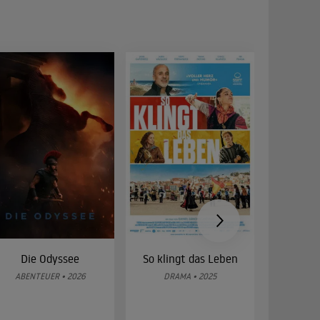
Die Odyssee
So klingt das Leben
Was 
g
ABENTEUER • 2026
DRAMA • 2025
DOKUMENT