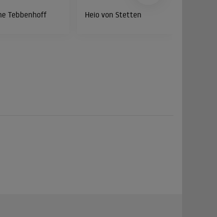
he Tebbenhoff
Heio von Stetten
Jürgen T