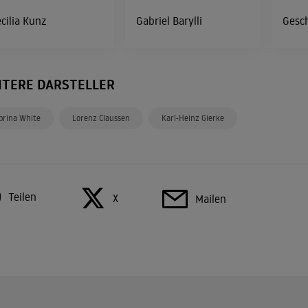
cilia Kunz
Gabriel Barylli
Gesc
ITERE DARSTELLER
brina White
Lorenz Claussen
Karl-Heinz Gierke
Teilen
X
Mailen