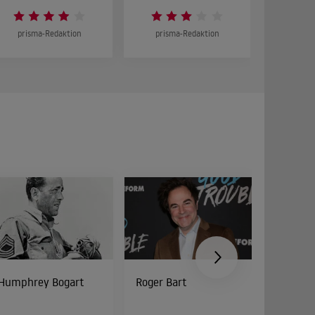
prisma-Redaktion
prisma-Redaktion
prism
Humphrey Bogart
Roger Bart
Peter Di