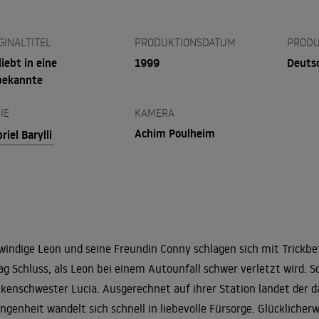
GINALTITEL
PRODUKTIONSDATUM
PRODU
liebt in eine
1999
Deuts
bekannte
IE
KAMERA
Achim Poulheim
riel Barylli
windige Leon und seine Freundin Conny schlagen sich mit Trickbe
ag Schluss, als Leon bei einem Autounfall schwer verletzt wird. Sc
kenschwester Lucia. Ausgerechnet auf ihrer Station landet der 
ngenheit wandelt sich schnell in liebevolle Fürsorge. Glücklich