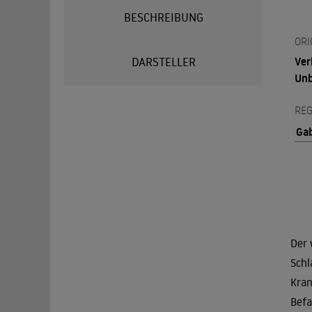
BESCHREIBUNG
ORI
Ver
DARSTELLER
Un
REG
Gab
Der 
Schl
Kran
Befa