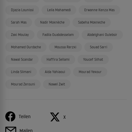
Djazia Lounissi
Leila Mahamedi
Erwanne Kenza Mas
Sarah Mas
Nadir Moknèche
Sabeha Mokneche
Zaki Moulay
Fadila Ouabdesselam
Abdelghani Oulebsir
Mohamed Ourdache
Moussa Rerzki
Souad Sarri
Nawal Scandar
Haffira Sellami
Youcef Silhat
Linda Slimani
Aida Yahiaoui
Mourad Yekour
Mourad Zerouni
Nawel Zwit
Teilen
X
Mailen