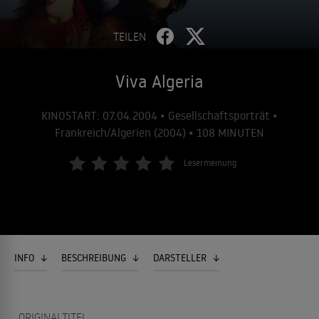
TEILEN
Viva Algeria
KINOSTART: 07.04.2004 • Gesellschaftsporträt •
Frankreich/Algerien (2004) • 108 MINUTEN
Lesermeinung
INFO
BESCHREIBUNG
DARSTELLER
ORIGINALTITEL