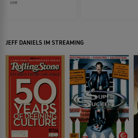
UHR
Der göttliche Mr. Faber
2009
TRAGIKOMÖDIE
JEFF DANIELS IM STREAMING
Away We Go - Auf nach Irgendwo
2009
KOMÖDIE
Trahie !
2009
TÉLÉFILM DE SUSPENSE
Traitor - Zwischen den Fronten
2008
ACTIONTHRILLER