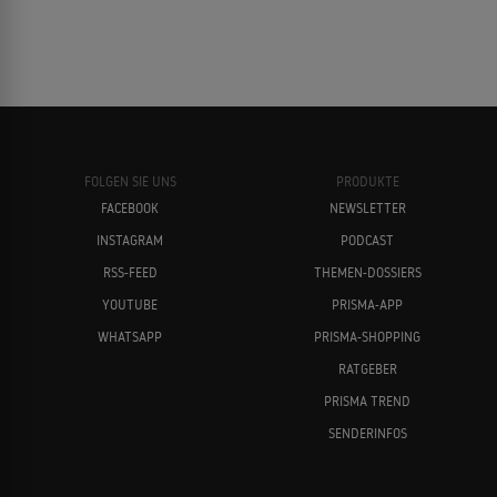
Der Onkel vom Mars
Hugh Laurie
Debra Winger
1998
SCIENCEFICTION-KOMÖDIE
Amy und die Wildgänse
FOLGEN SIE UNS
PRODUKTE
1996
TIERFILM
FACEBOOK
NEWSLETTER
INSTAGRAM
PODCAST
Emily Mortimer
John Goodman
RSS-FEED
THEMEN-DOSSIERS
101 Dalmatiner
YOUTUBE
PRISMA-APP
1996
KOMÖDIE
WHATSAPP
PRISMA-SHOPPING
RATGEBER
PRISMA TREND
Zwei Tage in L.A.
1995
SENDERINFOS
KRIMIKOMÖDIE
Jack Nicholson
Woody Allen