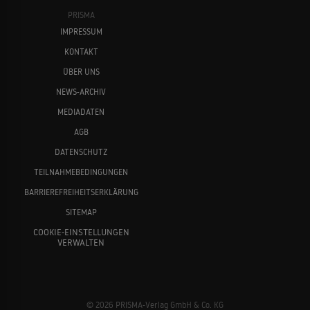
PRISMA
Speed
IMPRESSUM
1994
ACTIONFILM
KONTAKT
ÜBER UNS
NEWS-ARCHIV
Dumm und dümmer
1994
MEDIADATEN
KOMÖDIE
George Clooney
William H. Macy
AGB
DATENSCHUTZ
TEILNAHMEBEDINGUNGEN
Gettysburg
1993
BARRIEREFREIHEITSERKLÄRUNG
BÜRGERKRIEGSEPOS
SITEMAP
COOKIE-EINSTELLUNGEN
VERWALTEN
Bruce Willis
Sandra Bullock
Der Mann ihrer Träume
1991
LIEBESKOMÖDIE
© 2026 PRISMA-Verlag GmbH & Co. KG