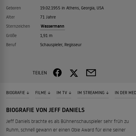
Geboren
19.02.1955 in Athens, Georgia, USA
Alter
71 Jahre
Wassermann
Sternzeichen
Größe
1,91 m
Beruf
Schauspieler, Regisseur
TEILEN
BIOGRAFIE
FILME
IM TV
IM STREAMING
IN DER ME
BIOGRAFIE VON JEFF DANIELS
Jeff Daniels brachte es als Bühnenschauspieler sehr früh zu
Ruhm, schnell gewann er einen Obie Award für eine seiner