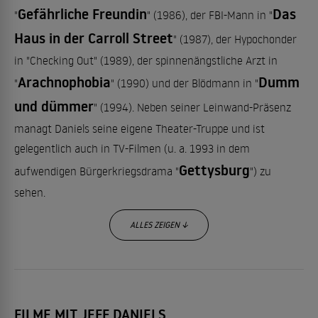
Gefährliche Freundin
Das
"
" (1986), der FBI-Mann in "
Haus in der Carroll Street
" (1987), der Hypochonder
in "Checking Out" (1989), der spinnenängstliche Arzt in
Arachnophobia
Dumm
"
" (1990) und der Blödmann in "
und dümmer
" (1994). Neben seiner Leinwand-Präsenz
managt Daniels seine eigene Theater-Truppe und ist
gelegentlich auch in TV-Filmen (u. a. 1993 in dem
Gettysburg
aufwendigen Bürgerkriegsdrama "
") zu
sehen.
ALLES ZEIGEN ↓
Sodbrennen
Weitere Filme mit Jeff Daniels: "
" (1986),
Die Caine - Meuterei vor
"Radio Days" (1987), "
Gericht
Sweethearts Dance - Liebe ist
" (TV), "
FILME MIT JEFF DANIELS