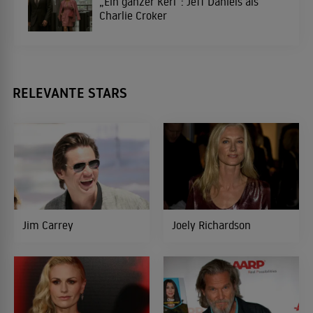
„Ein ganzer Kerl“: Jeff Daniels als
Charlie Croker
Der Tintenfisch und der Wal
2004
KOMÖDIE
RELEVANTE STARS
The Hours
2002
DRAMA
Gods And Generals
2002
KRIEGSFILM
Jim Carrey
Joely Richardson
Blood Work
2002
THRILLER