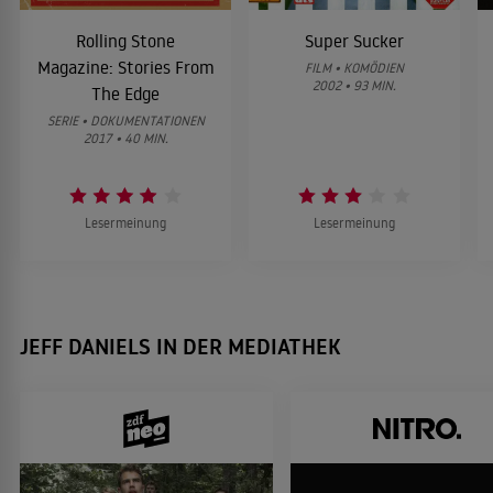
Rolling Stone
Super Sucker
Magazine: Stories From
FILM • KOMÖDIEN
Sweet Nothing in My Ear
2002 • 93 MIN.
The Edge
2008
FAMILIENDRAMA
SERIE • DOKUMENTATIONEN
2017 • 40 MIN.
Die Regeln der Gewalt
2007
Lesermeinung
Lesermeinung
THRILLER
Heroes
2006
JEFF DANIELS IN DER MEDIATHEK
MYSTERYSERIE
Die Chaoscamper
2006
KOMÖDIE