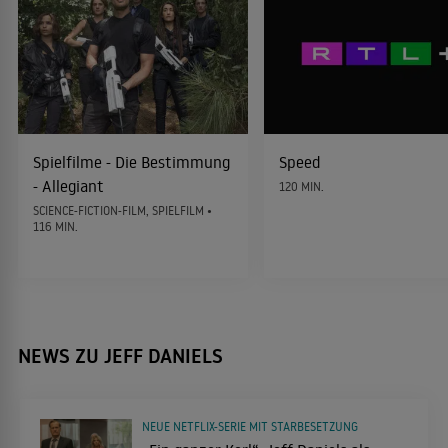
Kaltes Blut - Auf den Spuren von Truman Capote
2005
DRAMA
Spielfilme - Die Bestimmung
Speed
Good Night, and Good Luck
- Allegiant
120 MIN.
2005
DRAMA
SCIENCE-FICTION-FILM, SPIELFILM •
116 MIN.
Winn-Dixie - Mein zotteliger Freund
2004
TRAGIKOMÖDIE
NEWS ZU JEFF DANIELS
Imaginary Heroes
2004
TRAGIKOMÖDIE
NEUE NETFLIX-SERIE MIT STARBESETZUNG