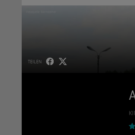
Fotoquelle: Barnsteiner
TEILEN
A
KI