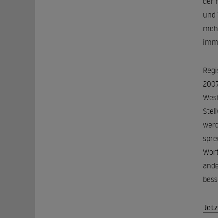
der 
und 
mehr
imme
Regi
2007
West
Stel
werd
spre
Wort
ande
bess
Jetz