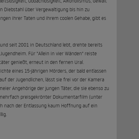
itslosigkeit, Obdachlosigkeit, Alkoholismus, Gewalt
n Diebstahl über Vergewaltigung bis hin zu
ngen ihrer Taten und ihrem coolen Gehabe, gibt es
und seit 2001 in Deutschland lebt, drehte bereits
ugendheim. Für "Allein in vier Wänden" reiste
äter genießt, erneut in den fernen Ural.
chichte eines 15-jährigen Mörders, der bald entlassen
uf der Jugendlichen, lässt sie frei vor der Kamera
eier Angehörige der jungen Täter, die sie ebenso zu
 mehrfach preisgekrönter Dokumentarfilm (unter
ich nach der Entlassung kaum Hoffnung auf ein
lig.