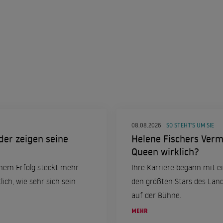
08.08.2026
SO STEHT'S UM SIE
der zeigen seine
Helene Fischers Vermö
Queen wirklich?
inem Erfolg steckt mehr
Ihre Karriere begann mit e
ich, wie sehr sich sein
den größten Stars des Lande
auf der Bühne.
MEHR