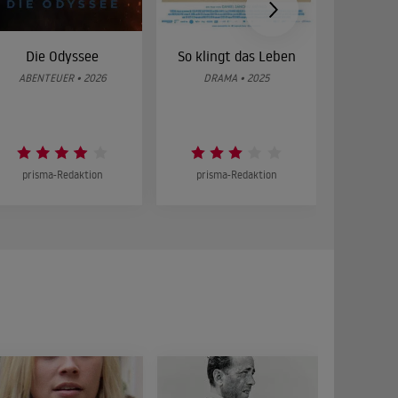
Die Odyssee
So klingt das Leben
Was 
g
ABENTEUER • 2026
DRAMA • 2025
DOKUMENT
prisma-Redaktion
prisma-Redaktion
prism