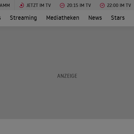
RAMM
JETZT IM TV
20:15 IM TV
22:00 IM TV
s
Streaming
Mediatheken
News
Stars