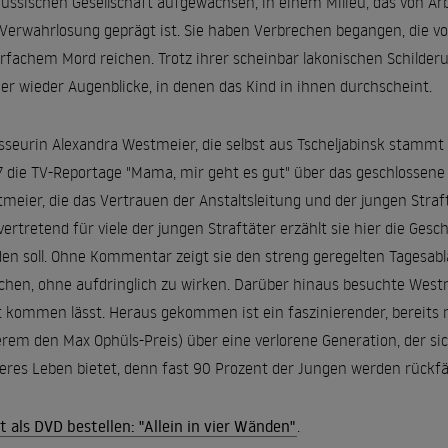
russischen Gesellschaft aufgewachsen, in einem Milieu, das von Arbe
Verwahrlosung geprägt ist. Sie haben Verbrechen begangen, die vo
fachem Mord reichen. Trotz ihrer scheinbar lakonischen Schilderu
r wieder Augenblicke, in denen das Kind in ihnen durchscheint.
sseurin Alexandra Westmeier, die selbst aus Tscheljabinsk stammt 
 die TV-Reportage "Mama, mir geht es gut" über das geschlossene J
meier, die das Vertrauen der Anstaltsleitung und der jungen Straft
lvertretend für viele der jungen Straftäter erzählt sie hier die Ges
en soll. Ohne Kommentar zeigt sie den streng geregelten Tagesabla
chen, ohne aufdringlich zu wirken. Darüber hinaus besuchte Westm
 kommen lässt. Heraus gekommen ist ein faszinierender, bereits
rem den Max Ophüls-Preis) über eine verlorene Generation, der s
eres Leben bietet, denn fast 90 Prozent der Jungen werden rückfäl
t als DVD bestellen: "Allein in vier Wänden"
.