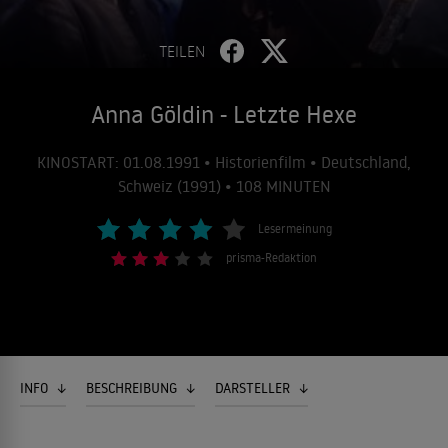
TEILEN
Anna Göldin - Letzte Hexe
KINOSTART: 01.08.1991 • Historienfilm • Deutschland,
Schweiz (1991) • 108 MINUTEN
Lesermeinung
prisma-Redaktion
INFO
BESCHREIBUNG
DARSTELLER