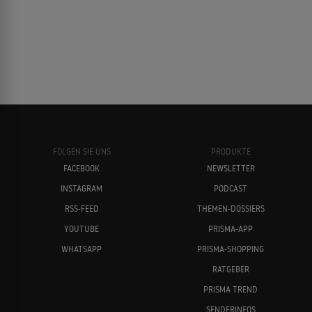
FOLGEN SIE UNS
PRODUKTE
FACEBOOK
NEWSLETTER
INSTAGRAM
PODCAST
RSS-FEED
THEMEN-DOSSIERS
YOUTUBE
PRISMA-APP
WHATSAPP
PRISMA-SHOPPING
RATGEBER
PRISMA TREND
SENDERINFOS