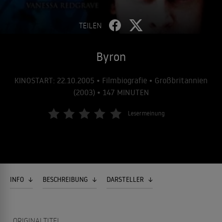
TEILEN
Byron
KINOSTART: 22.10.2005 • Filmbiografie • Großbritannien
(2003) • 147 MINUTEN
Lesermeinung
INFO
BESCHREIBUNG
DARSTELLER
ORIGINALTITEL