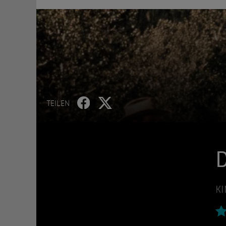
TEILEN
D
KI