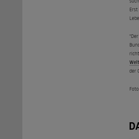
such
Erst
Lebe
"Der
Bund
rich
Wel
der 
Foto
D