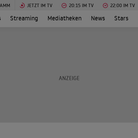
RAMM
JETZT IM TV
20:15 IM TV
22:00 IM TV
s
Streaming
Mediatheken
News
Stars