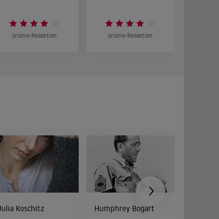
prisma-Redaktion
prisma-Redaktion
prism
Julia Koschitz
Humphrey Bogart
Cathy 