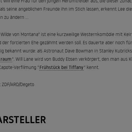
t Will eine Frau für den jungen Herumtreiber aus, die dieser zunäch
 als seine angeblichen Freunde ihn im Stich lassen, erkennt Lee die
n zu ändern ...
 Wilde von Montana" ist eine kurzweilige Westernkomödie mit Keir 
 der forcierten Ehe gezähmt werden soll. Es dauerte aber noch fünf
tig bekannt wurde: als Astronaut Dave Bowman in Stanley Kubricks 
traum
". Will Lane wird von Buddy Ebsen verkörpert, den man aus Kla
Capote-Verfilmung "
Frühstück bei Tiffany
" kennt.
: ZDF/ARD/Degeto
ARSTELLER