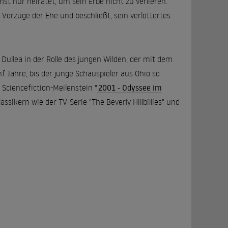
st nur heiratet, um sein Erbe nicht zu verlieren.
 Vorzüge der Ehe und beschließt, sein verlottertes
Dullea in der Rolle des jungen Wilden, der mit dem
 Jahre, bis der junge Schauspieler aus Ohio so
Sciencefiction-Meilenstein "
2001 - Odyssee im
ssikern wie der TV-Serie "The Beverly Hillbillies" und