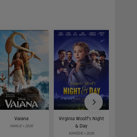
Vaiana
Virginia Woolf's Night
Etw
& Day
Bes
FAMILIE • 2026
KOMÖDIE • 2026
DRA