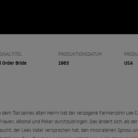
GINALTITEL
PRODUKTIONSDATUM
PRODU
l Order Bride
1963
USA
 dem Tod seines alten Herrn hat der verzogene Farmersohn Lee Car
Frauen, Alkohol und Poker durchzubringen. Das ändert sich, als der
aucht, der Lees Vater versprochen hat, den missratenen Spross u