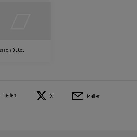
arren Oates
Teilen
X
Mailen