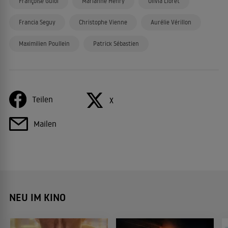
Françoise Guiol
Marianne Henry
Olivia Lioret
Francia Seguy
Christophe Vienne
Aurélie Vérillon
Maximilien Poullein
Patrick Sébastien
Teilen
X
Mailen
NEU IM KINO