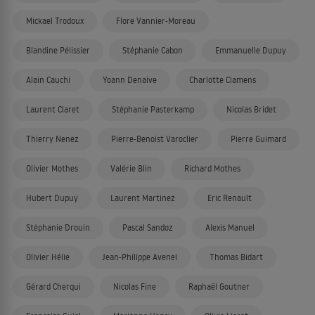
Mickael Trodoux
Flore Vannier-Moreau
Blandine Pélissier
Stéphanie Cabon
Emmanuelle Dupuy
Alain Cauchi
Yoann Denaive
Charlotte Clamens
Laurent Claret
Stéphanie Pasterkamp
Nicolas Bridet
Thierry Nenez
Pierre-Benoist Varoclier
Pierre Guimard
Olivier Mothes
Valérie Blin
Richard Mothes
Hubert Dupuy
Laurent Martinez
Eric Renault
Stéphanie Drouin
Pascal Sandoz
Alexis Manuel
Olivier Hélie
Jean-Philippe Avenel
Thomas Bidart
Gérard Cherqui
Nicolas Fine
Raphaël Goutner