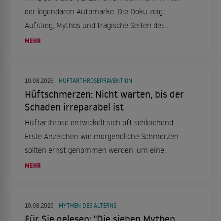
der legendären Automarke. Die Doku zeigt
Aufstieg, Mythos und tragische Seiten des
Rennsports.
MEHR
10.08.2026
HÜFTARTHROSEPRÄVENTION
Hüftschmerzen: Nicht warten, bis der
Schaden irreparabel ist
Hüftarthrose entwickelt sich oft schleichend.
Erste Anzeichen wie morgendliche Schmerzen
sollten ernst genommen werden, um eine
spätere OP zu vermeiden. Moderne
MEHR
Behandlungsmethoden und eine gesunde
Lebensweise können helfen, die
Gelenkgesundheit zu erhalten.
10.08.2026
MYTHEN DES ALTERNS
Für Sie gelesen: "Die sieben Mythen