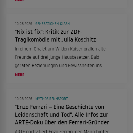
10.08.2026
GENERATIONEN-CLASH
"Nix ist fix": Kritik zur ZDF-
Tragikomödie mit Julia Koschitz
In einem Chalet am Wilden Kaiser prallen alte
Freunde auf drei junge Hausbesetzer. Bald
geraten Beziehungen und Gewissheiten ins
Wanken.
MEHR
10.08.2026
MYTHOS RENNSPORT
"Enzo Ferrari – Eine Geschichte von
Leidenschaft und Tod": Alle Infos zur
ARTE-Doku über den Ferrari-Gründer
ARTE porträtiert Enzo Ferrari, den Mann hinter