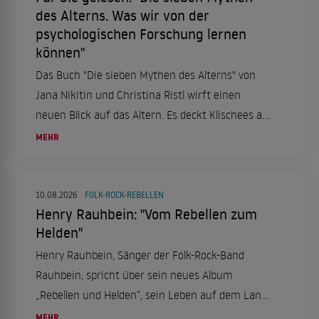
des Alterns. Was wir von der
psychologischen Forschung lernen
können"
Das Buch "Die sieben Mythen des Alterns" von
Jana Nikitin und Christina Ristl wirft einen
neuen Blick auf das Altern. Es deckt Klischees auf
und zeigt, dass es nicht "die Alten" gibt, sondern
MEHR
individuelle Perspektiven auf das Alter.
10.08.2026
FOLK-ROCK-REBELLEN
Henry Rauhbein: "Vom Rebellen zum
Helden"
Henry Rauhbein, Sänger der Folk-Rock-Band
Rauhbein, spricht über sein neues Album
„Rebellen und Helden“, sein Leben auf dem Land
in Nordhessen, seine Leidenschaft für Eishockey
MEHR