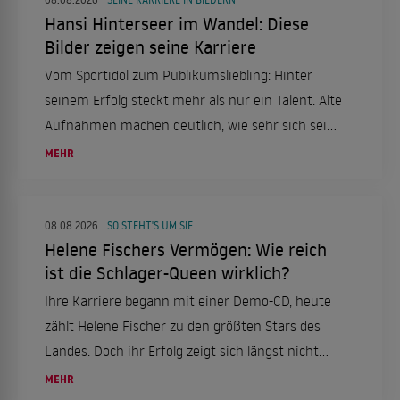
Hansi Hinterseer im Wandel: Diese
Bilder zeigen seine Karriere
Vom Sportidol zum Publikumsliebling: Hinter
seinem Erfolg steckt mehr als nur ein Talent. Alte
Aufnahmen machen deutlich, wie sehr sich sein
Weg verändert hat.
MEHR
08.08.2026
SO STEHT'S UM SIE
Helene Fischers Vermögen: Wie reich
ist die Schlager-Queen wirklich?
Ihre Karriere begann mit einer Demo-CD, heute
zählt Helene Fischer zu den größten Stars des
Landes. Doch ihr Erfolg zeigt sich längst nicht
nur auf der Bühne.
MEHR