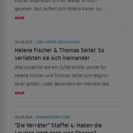
Florian Silbereisen immer wieder kritisch
gesehen. Nun äußert sich Roland Kaiser zur
Debatte um den ZDF-Kapitän.
MEHR
08.08.2026
LIEBE HINTER DEN KULISSEN
Helene Fischer & Thomas Seitel: So
verliebten sie sich ineinander
Was zunächst wie ein Zufall wirkte, wurde für
Helene Fischer und Thomas Seitel zum Beginn
einer großen Liebe. Besonders ein Moment blieb
ihm bis heute im Herzen.
MEHR
08.08.2026
FRAGWÜRDIGER START
"Die Verräter" Staffel 4: Haben die
Loyalen jetzt noch eine Chance?