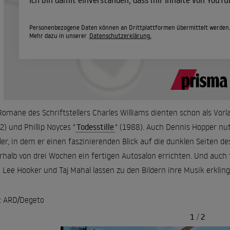
Ich bin damit einverstanden, dass mir Inhalte von YouT
Personenbezogene Daten können an Drittplattformen übermittelt werden
Mehr dazu in unserer
Datenschutzerklärung.
Romane des Schriftstellers Charles Williams dienten schon als Vorl
2) und Phillip Noyces "
Todesstille
" (1988). Auch Dennis Hopper nu
ller, in dem er einen faszinierenden Blick auf die dunklen Seiten des
rhalb von drei Wochen ein fertigen Autosalon errichten. Und auch fü
 Lee Hooker und Taj Mahal lassen zu den Bildern ihre Musik erkling
: ARD/Degeto
1
/
2