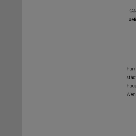
KA
Uel
Harr
städ
Haup
Wend