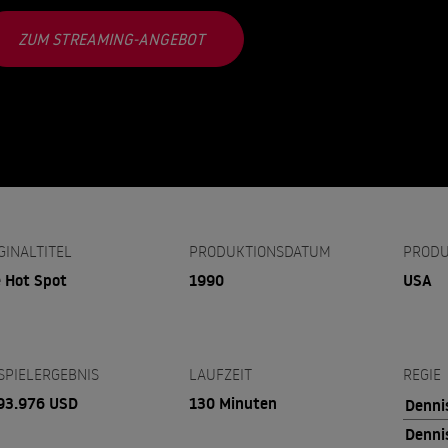
ZUM STREAMING-ANGEBOT
GINALTITEL
PRODUKTIONSDATUM
PRODU
 Hot Spot
1990
USA
SPIELERGEBNIS
LAUFZEIT
REGIE
93.976 USD
130 Minuten
Denni
Denni