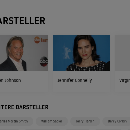
ARSTELLER
on Johnson
Jennifer Connelly
Virgi
ITERE DARSTELLER
arles Martin Smith
William Sadler
Jerry Hardin
Barry Corbin