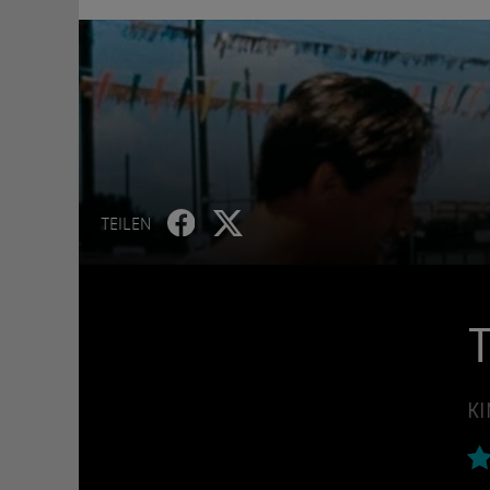
TEILEN
T
KI