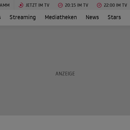
RAMM
JETZT IM TV
20:15 IM TV
22:00 IM TV
s
Streaming
Mediatheken
News
Stars