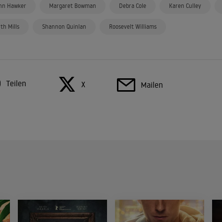
hn Hawker
Margaret Bowman
Debra Cole
Karen Culley
ith Mills
Shannon Quinlan
Roosevelt Williams
Teilen
X
Mailen