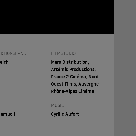
KTIONSLAND
FILMSTUDIO
eich
Mars Distribution,
Artémis Productions,
France 2 Cinéma, Nord-
Ouest Films, Auvergne-
Rhône-Alpes Cinéma
MUSIC
Samuell
Cyrille Aufort