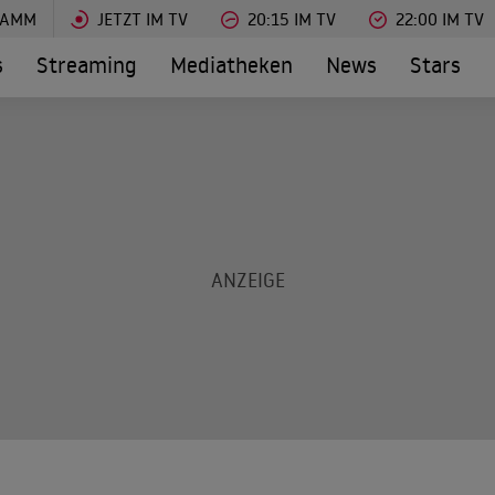
RAMM
JETZT IM TV
20:15 IM TV
22:00 IM TV
s
Streaming
Mediatheken
News
Stars