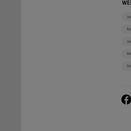
WE
Jo
Ro
Ja
Mi
St