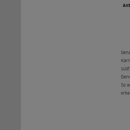
Ant
Gena
Karr
südf
Denn
So w
erke