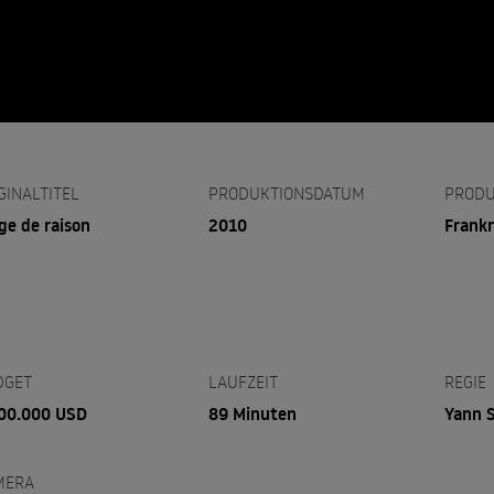
GINALTITEL
PRODUKTIONSDATUM
PRODU
âge de raison
2010
Frankr
DGET
LAUFZEIT
REGIE
00.000 USD
89 Minuten
Yann 
MERA