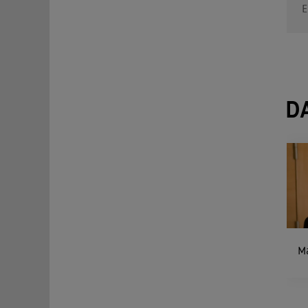
E
D
M