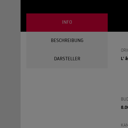
INFO
BESCHREIBUNG
ORI
L' 
DARSTELLER
BU
8.0
KA