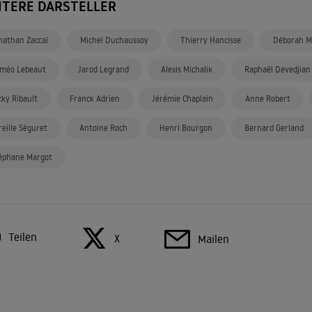
ITERE DARSTELLER
nathan Zaccaï
Michel Duchaussoy
Thierry Hancisse
Déborah M
méo Lebeaut
Jarod Legrand
Alexis Michalik
Raphaël Devedjian
cky Ribault
Franck Adrien
Jérémie Chaplain
Anne Robert
reille Séguret
Antoine Roch
Henri Bourgon
Bernard Gerland
éphane Margot
Teilen
X
Mailen