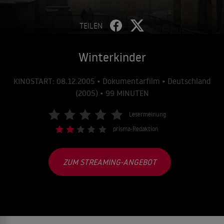
TEILEN
Winterkinder
KINOSTART: 08.12.2005 • Dokumentarfilm • Deutschland
(2005) • 99 MINUTEN
Lesermeinung
prisma-Redaktion
ZUM STREAMING-ANGEBOT