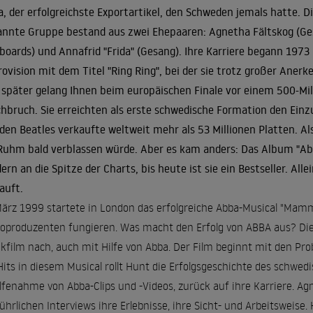
, der erfolgreichste Exportartikel, den Schweden jemals hatte.
nnte Gruppe bestand aus zwei Ehepaaren: Agnetha Fältskog (Ges
boards) und Annafrid "Frida" (Gesang). Ihre Karriere begann 197
rovision mit dem Titel "Ring Ring", bei der sie trotz großer Aner
 später gelang Ihnen beim europäischen Finale vor einem 500-Mi
hbruch. Sie erreichten als erste schwedische Formation den Einzu
 den Beatles verkaufte weltweit mehr als 53 Millionen Platten. Al
Ruhm bald verblassen würde. Aber es kam anders: Das Album "Ab
ern an die Spitze der Charts, bis heute ist sie ein Bestseller. Al
auft.
ärz 1999 startete in London das erfolgreiche Abba-Musical "Mam
Koproduzenten fungieren. Was macht den Erfolg von ABBA aus? Die
kfilm nach, auch mit Hilfe von Abba. Der Film beginnt mit den Pro
Hits in diesem Musical rollt Hunt die Erfolgsgeschichte des schwed
lfenahme von Abba-Clips und -Videos, zurück auf ihre Karriere. Agn
ührlichen Interviews ihre Erlebnisse, ihre Sicht- und Arbeitsweis