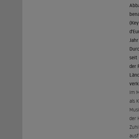
Abba
bena
(Key
d'Eu
Jahr
Durc
seit
der 
Länd
verk
Im M
als 
Musi
der 
Zuhi
ausf