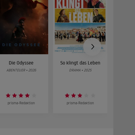
Die Odyssee
So klingt das Leben
Was 
g
ABENTEUER • 2026
DRAMA • 2025
DOKUMENT
prisma-Redaktion
prisma-Redaktion
prism