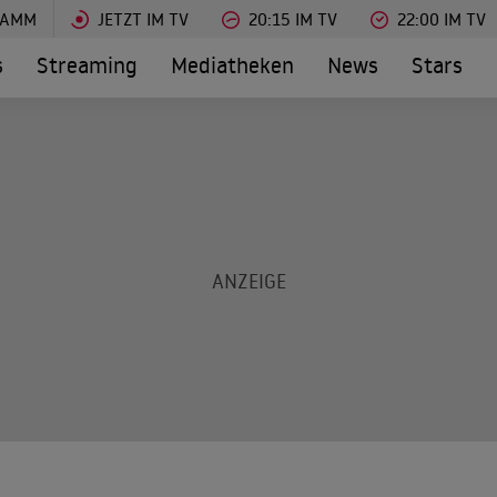
RAMM
JETZT IM TV
20:15 IM TV
22:00 IM TV
s
Streaming
Mediatheken
News
Stars