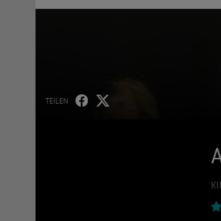
TEILEN
A
KI