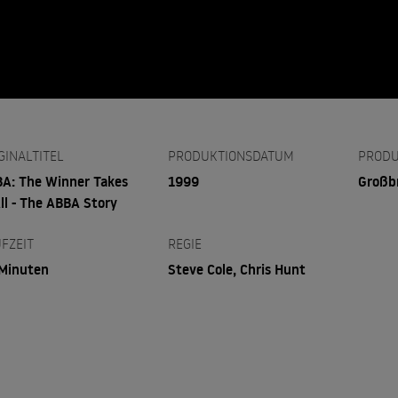
GINALTITEL
PRODUKTIONSDATUM
PRODU
A: The Winner Takes
1999
Großb
All - The ABBA Story
FZEIT
REGIE
Minuten
Steve Cole, Chris Hunt