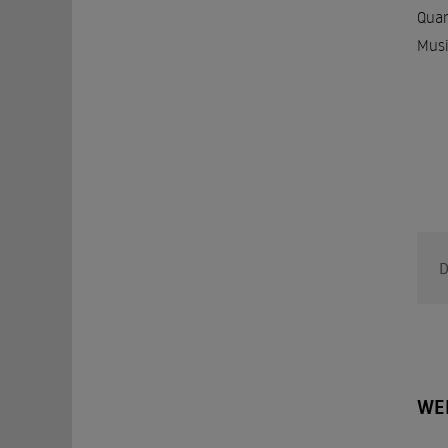
Quar
Musi
D
WE