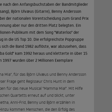
 Die nach den Anfangsbuchstaben der Bandmitglieder
ang), Björn Ulvæus (Gitarre), Benny Andersson
3 bei der nationalen Vorentscheidung zum Grand Prix
kennung aber nur den dritten Platz belegten. Ein
llionen-Publikum mit dem Song "Waterloo" der
g in die US Top 10. Die erfolgreichste Popgruppe
s sich die Band 1982 auflöste, war abzusehen, dass
ba Gold" kam 1992 heraus und kletterte in über 15
lein 1997 wurden über 2 Millionen Exemplare
ma Mia", für das Björn Ulvæus und Benny Andersson
ser Frage geht Regisseur Chris Hunt in dem
ben für das neue Musical "Mamma Mia!". Mit Hilfe
ischen Quartetts erneut auf und blickt, unter
etha, Anni-Frid, Benny und Björn erzählen in
e. Hinzu kommen Menschen, die den Erfolg des