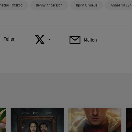
netha Fältskog
Benny Andersson
Björn Ulvaeus
Anni-Frid Lyn
Teilen
X
Mailen