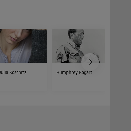
Julia Koschitz
Humphrey Bogart
Peter Di