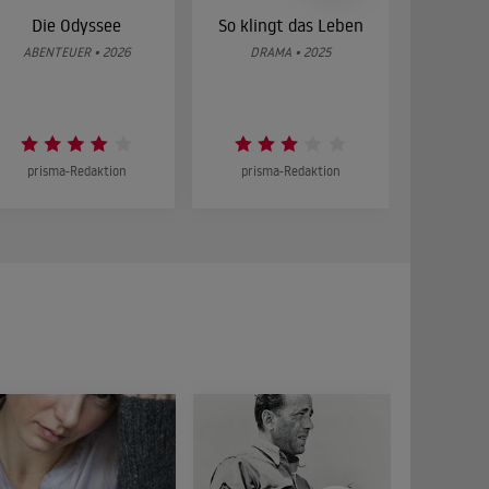
Die Odyssee
So klingt das Leben
Was 
g
ABENTEUER • 2026
DRAMA • 2025
DOKUMENT
prisma-Redaktion
prisma-Redaktion
prism