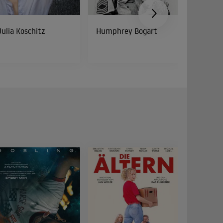
Julia Koschitz
Humphrey Bogart
Peter Di