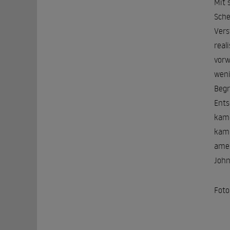
Mit 
Sche
Vers
real
vorw
weni
Begr
Ents
kame
kam 
amer
John
Foto