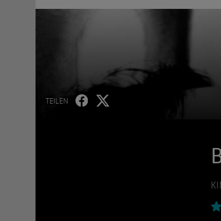
TEILEN
B
KI