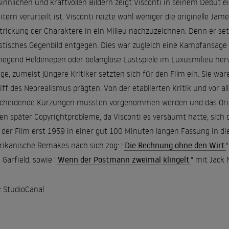
sinnlichen und kraftvollen Bildern zeigt Visconti in seinem Debüt 
itern verurteilt ist. Visconti reizte wohl weniger die originelle Jam
trickung der Charaktere in ein Milieu nachzuzeichnen. Denn er s
istisches Gegenbild entgegen. Dies war zugleich eine Kampfansage a
iegend Heldenepen oder belanglose Lustspiele im Luxusmilieu her
ge, zumeist jüngere Kritiker setzten sich für den Film ein. Sie wa
iff des Neorealismus prägten. Von der etablierten Kritik und vor 
cheidende Kürzungen mussten vorgenommen werden und das Origi
n später Copyrightprobleme, da Visconti es versäumt hatte, sich di
der Film erst 1959 in einer gut 100 Minuten langen Fassung in die
ikanische Remakes nach sich zog: "
Die Rechnung ohne den Wirt
 Garfield, sowie "
Wenn der Postmann zweimal klingelt
" mit Jack 
: StudioCanal