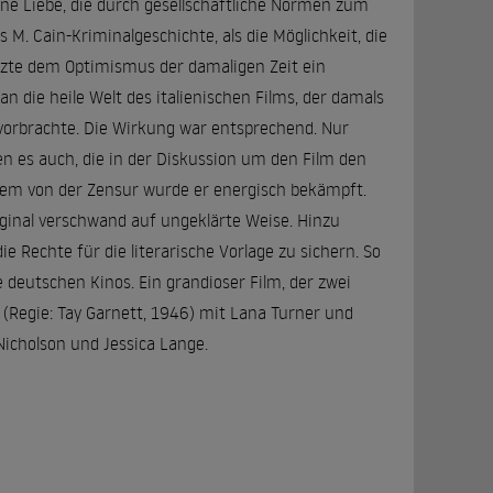
eine Liebe, die durch gesellschaftliche Normen zum
es M. Cain-Kriminalgeschichte, als die Möglichkeit, die
etzte dem Optimismus der damaligen Zeit ein
n die heile Welt des italienischen Films, der damals
vorbrachte. Die Wirkung war entsprechend. Nur
ren es auch, die in der Diskussion um den Film den
allem von der Zensur wurde er energisch bekämpft.
nal verschwand auf ungeklärte Weise. Hinzu
e Rechte für die literarische Vorlage zu sichern. So
 deutschen Kinos. Ein grandioser Film, der zwei
" (Regie: Tay Garnett, 1946) mit Lana Turner und
Nicholson und Jessica Lange.