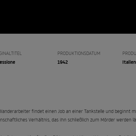
GINALTITEL
PRODUKTIONSDATUM
PRODU
essione
1942
Italien
Wanderarbeiter findet einen Job an einer Tankstelle und beginnt mi
enschaftliches Verhältnis, das ihn schließlich zum Mörder werden läs