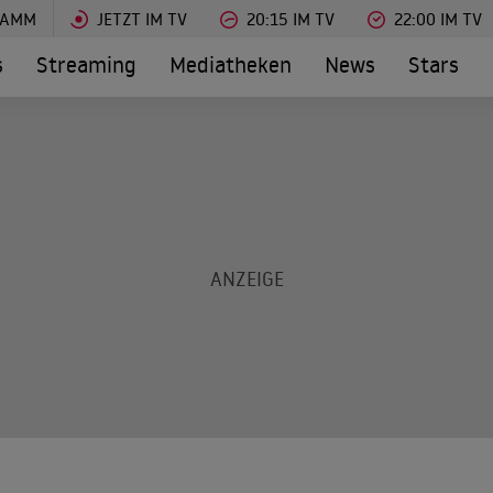
RAMM
JETZT IM TV
20:15 IM TV
22:00 IM TV
s
Streaming
Mediatheken
News
Stars